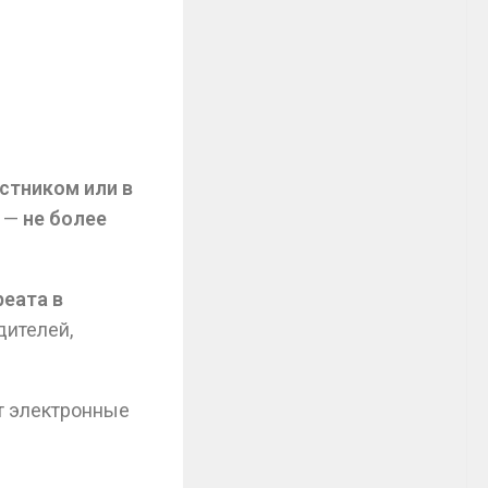
стником или в
и —
не более
реата в
ителей,
т электронные