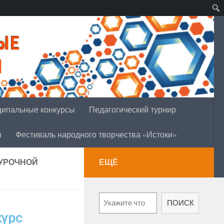
ипальные конкурсы
Педагогический турнир
ы
Фестиваль народного творчества «Истоки»
ЕУРОЧНОЙ
ЕЩЁ
ПОИСК
урс