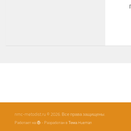
nmc-metodist.ru © 2026. Все права защищены.
Работает на
- Разработан в
Тема Hueman