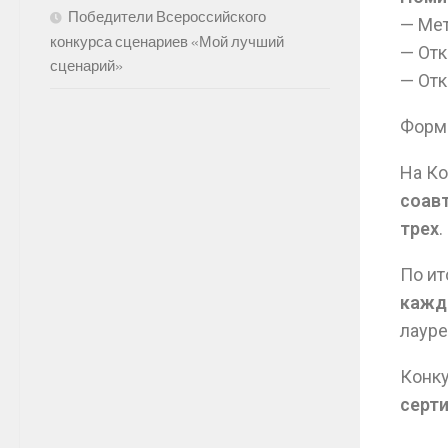
Победители Всероссийского
— Мет
конкурса сценариев «Мой лучший
— Отк
сценарий»
— Отк
Форма
На К
соав
трех
.
По и
кажд
лауре
Конку
серт