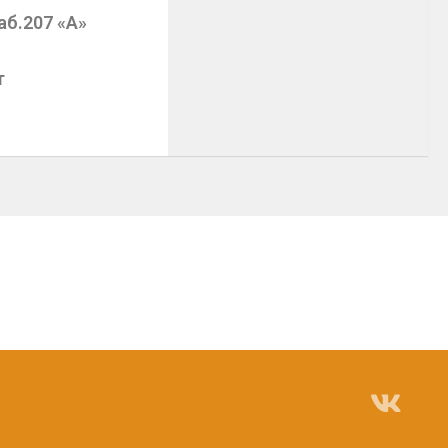
аб.207 «А»
т