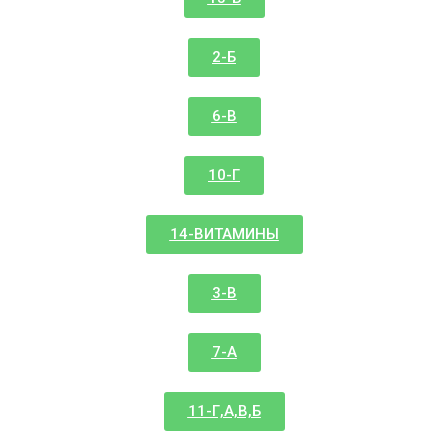
2-Б
6-В
10-Г
14-ВИТАМИНЫ
3-В
7-А
11-Г,А,В,Б