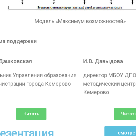
Модель «Максимум возможностей»
ма поддержки
 Дашковская
И.В. Давыдова
ьник Управления образования
директор МБОУ ДПО
нистрации города Кемерово
методический центр»
Кемерово
Читать
Читат
езентация
смотре