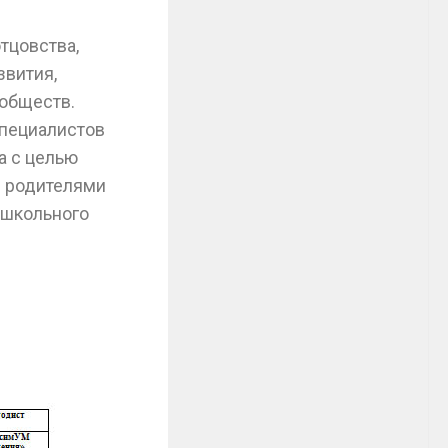
тцовства,
звития,
ообществ.
пециалистов
а с целью
с родителями
ошкольного