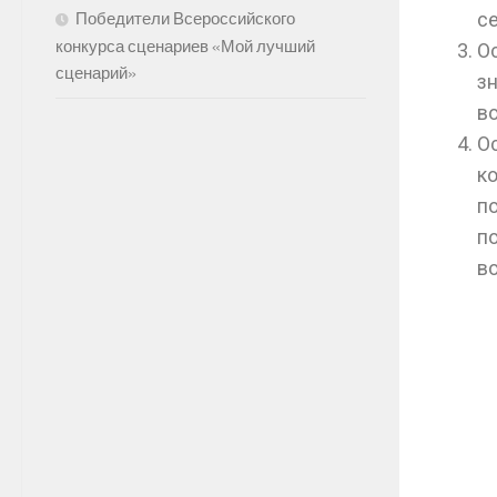
с
Победители Всероссийского
конкурса сценариев «Мой лучший
О
сценарий»
з
в
О
к
п
п
во