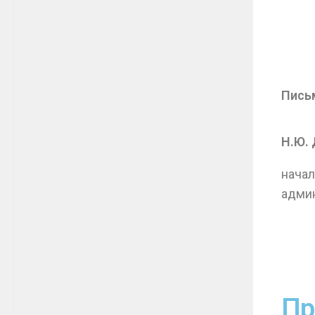
Пись
Н.Ю.
начал
адми
Пр