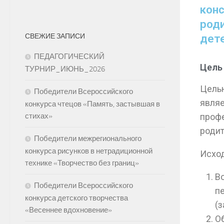
кон
род
дет
СВЕЖИЕ ЗАПИСИ
ПЕДАГОГИЧЕСКИЙ
Цель 
ТУРНИР_ИЮНЬ_2026
Цель
Победители Всероссийского
являе
конкурса чтецов «Память, застывшая в
профе
стихах»
родит
Победители межрегионального
конкурса рисунков в нетрадиционной
Исход
технике «Творчество без границ»
В
Победители Всероссийского
п
конкурса детского творчества
(
«Весеннее вдохновение»
О