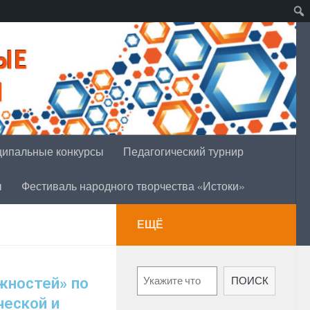
ипальные конкурсы
Педагогический турнир
ы
Фестиваль народного творчества «Истоки»
ЕЩЁ
жностей» по
ПОИСК
ческой и