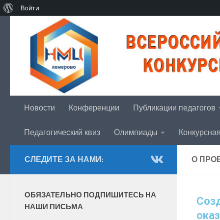
Войти
Перейти к содержимому
Новости
Конференции
Публикации педагогов
Педагогический квиз
Олимпиады
Конкурсна
СЛЕДИТЕ ЗА НАМИ:
О ПРО
ОБЯЗАТЕЛЬНО ПОДПИШИТЕСЬ НА
Соз
НАШИ ПИСЬМА
оказ