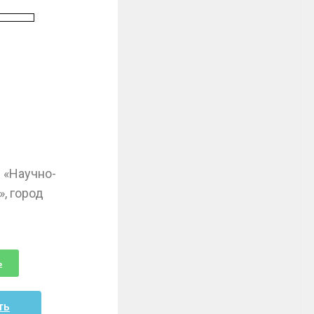
 «Научно-
, город
ь
ть