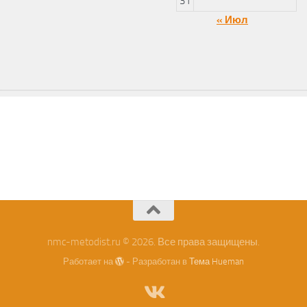
31
« Июл
nmc-metodist.ru © 2026. Все права защищены.
Работает на
- Разработан в
Тема Hueman