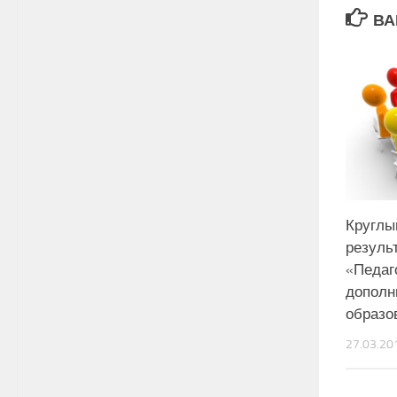
ВА
Круглы
резуль
«Педаг
дополн
образо
27.03.20