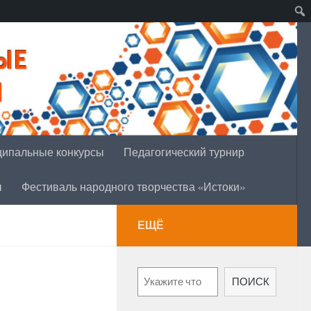
ипальные конкурсы
Педагогический турнир
ы
Фестиваль народного творчества «Истоки»
ЕЩЁ
Поиск
ПОИСК