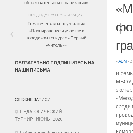
образовательной организации»
«М
ПРЕДЫДУЩАЯ ПУБЛИКАЦИЯ
фо
Тематическая консультация
«Планирование и участие в
городском конкурсе «Первый
гр
учитель»»
-
ADM
·
2
ОБЯЗАТЕЛЬНО ПОДПИШИТЕСЬ НА
НАШИ ПИСЬМА
В рамк
МБОУ 
экспер
«Метод
СВЕЖИЕ ЗАПИСИ
среди 
ПЕДАГОГИЧЕСКИЙ
провод
ТУРНИР_ИЮНЬ_2026
муници
Кемеро
Победители Всероссийского