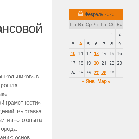
Февраль 2020
ансовой
Пн
Вт
Ср
Чт
Пт
Сб
Вс
1
2
3
4
5
6
7
8
9
10
11
12
13
14
15
16
17
18
19
20
21
22
23
24
25
26
27
28
29
ошкольников» в
« Янв
Мар »
рошла
вке
й грамотности»
дений. Выставка
зитивного опыта
города
ванию основ