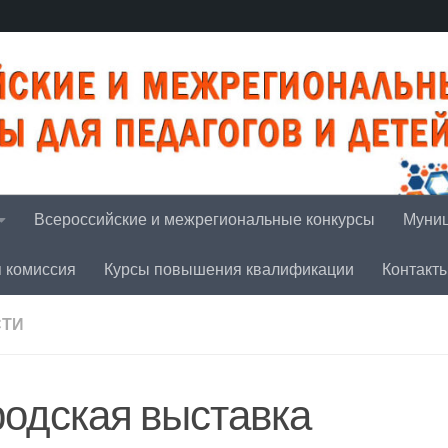
Всероссийские и межрегиональные конкурсы
Муниц
я комиссия
Курсы повышения квалификации
Контакт
СТИ
родская выставка