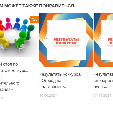
М МОЖЕТ ТАКЖЕ ПОНРАВИТЬСЯ...
0
й стол по
татам конкурса
Результаты конкурса
Результа
ог
«Огород на
сценарие
ительного
подоконнике»
осень»
вания»
10.06.2021
01.11.2021
19