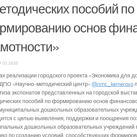
етодических пособий по
рмированию основ фин
амотности»
7.02.2020
ах реализации городского проекта «Экономика для д
ДПО «Научно-методический центр»
@nmc_kemerovo
п
тиза экспонатов представленных на городской выста
ических пособий по формированию основ финансово
муниципальных дошкольных образовательных учреж
ится с целью выявления, поддержки и поощрения по
пальных дошкольных образовательных учреждений 
во по созданию условий, способствующих формиро