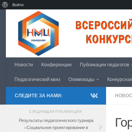
О
Войти
Перейти к содержимому
WordPress
Новости
Конференции
Публикации педагогов
Педагогический квиз
Олимпиады
Конкурсна
СЛЕДИТЕ ЗА НАМИ:
НОВО
СЛЕДУЮЩАЯ ПУБЛИКАЦИЯ
Го
Результаты педагогического турнира
«Социальное проектирование в