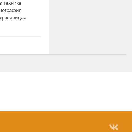
в технике
нография
-красавица»