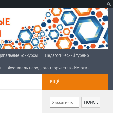
ипальные конкурсы
Педагогический турнир
ы
Фестиваль народного творчества «Истоки»
ЕЩЁ
Поиск
ПОИСК