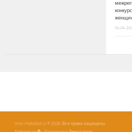
межрег
конкур
женщин
04.04.20
nmc-metodist.ru © 2026. Все права защищены.
Работает на
- Разработан в
Тема Hueman