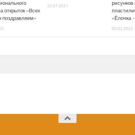
ионального
рисунков 
22.07.2021
са открыток «Всех
пластили
 поздравляем»
«Ёлочка 
22
02.02.2022