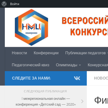
О
Войти
Перейти к содержимому
WordPress
Новости
Конференции
Публикации педагогов
Педагогический квиз
Олимпиады
Конкурсна
СЛЕДИТЕ ЗА НАМИ:
НОВО
СЛЕДУЮЩАЯ ПУБЛИКАЦИЯ
Фи
I межрегиональная онлайн —
конференция «Детский сад — 2020»