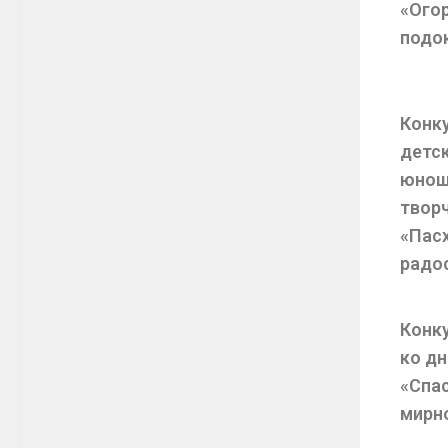
«Ого
подо
Конк
детс
юнош
твор
«Пас
радо
Конк
ко д
«Спа
мирно