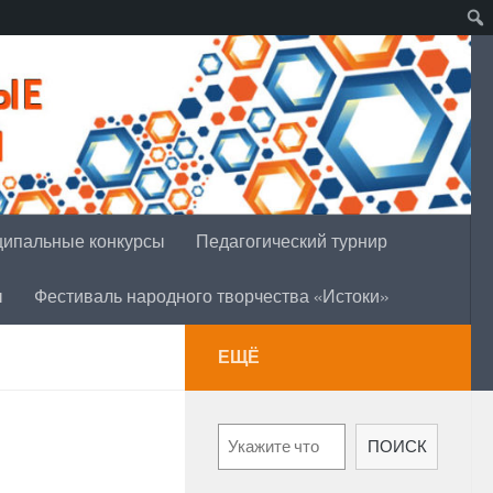
ипальные конкурсы
Педагогический турнир
ы
Фестиваль народного творчества «Истоки»
ЕЩЁ
ПОИСК