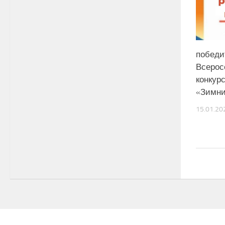
победи
Всерос
конкур
«Зимни
15.01.20