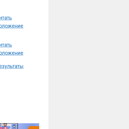
итать
оложение
итать
оложение
езультаты