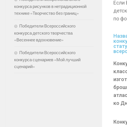
Если 
конкурса рисунков в нетрадиционной
детск
технике «Творчество без границ»
по фо
Победители Всероссийского
конкурса детского творчества
Назв
«Весеннее вдохновение»
конку
стат
всер
Победители Всероссийского
конкурса сценариев «Мой лучший
Конк
сценарий»
клас
изго
брош
атла
ко Д
Конк