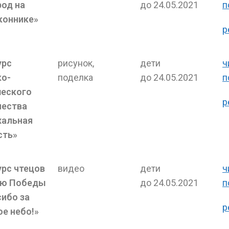
род на
до 24.05.2021
п
коннике»
р
урс
рисунок,
дети
ч
ко-
поделка
до 24.05.2021
п
еского
р
чества
хальная
сть»
урс чтецов
видео
дети
ч
ню Победы
до 24.05.2021
п
сибо за
р
е небо!»