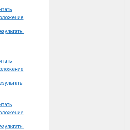
итать
оложение
езультаты
итать
оложение
езультаты
итать
оложение
езультаты