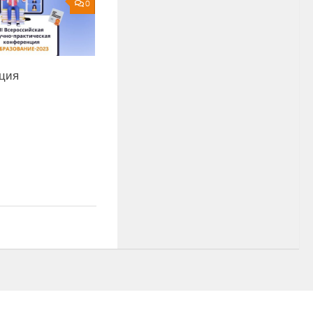
0
ция