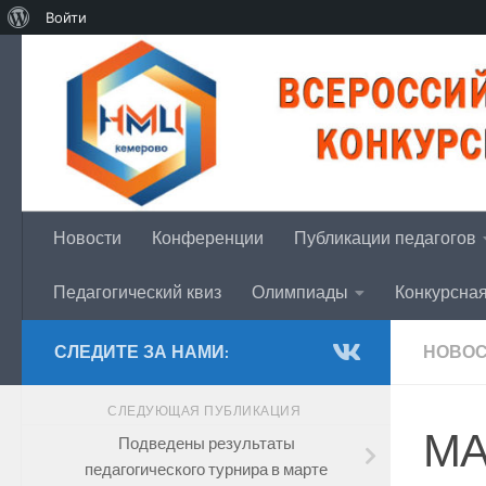
Войти
Перейти к содержимому
Новости
Конференции
Публикации педагогов
Педагогический квиз
Олимпиады
Конкурсна
СЛЕДИТЕ ЗА НАМИ:
НОВОС
СЛЕДУЮЩАЯ ПУБЛИКАЦИЯ
МА
Подведены результаты
педагогического турнира в марте