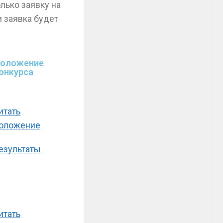
олько заявку на
и заявка будет
оложение
онкурса
итать
оложение
езультаты
итать