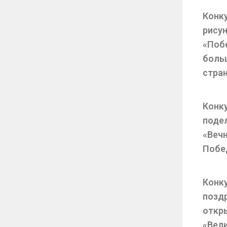
Конк
рису
«Поб
боль
стра
Конк
поде
«Веч
Побе
Конк
позд
откр
«Вел