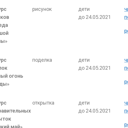
урс
рисунок
дети
ч
нков
до 24.05.2021
п
еда
р
шой
ны»
урс
поделка
дети
ч
лок
до 24.05.2021
п
ный огонь
р
ды»
урс
открытка
дети
ч
равительных
до 24.05.2021
п
ыток
р
икий май»