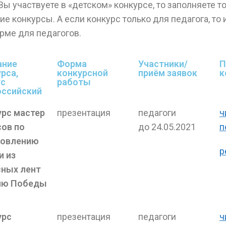
Вы участвуете в «детском» конкурсе, то заполняете т
ие конкурсы. А если конкурс только для педагога, то 
рме для педагогов.
ание
Форма
Участники/
П
рса,
конкурсной
приём заявок
к
ус
работы​
оссийский
урс мастер
презентация
педагоги
ч
сов по
до 24.05.2021
п
товлению
р
и из
сных лент
ню Победы
урс
презентация
педагоги
ч