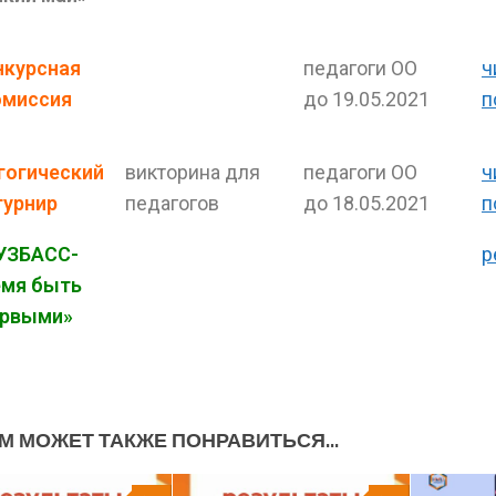
нкурсная
педагоги ОО
ч
омиссия
до 19.05.2021
п
гогический
викторина для
педагоги ОО
ч
турнир
педагогов
до 18.05.2021
п
УЗБАСС-
р
емя быть
ервыми»
М МОЖЕТ ТАКЖЕ ПОНРАВИТЬСЯ...