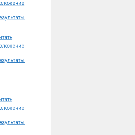
оложение
езультаты
итать
оложение
езультаты
итать
оложение
езультаты