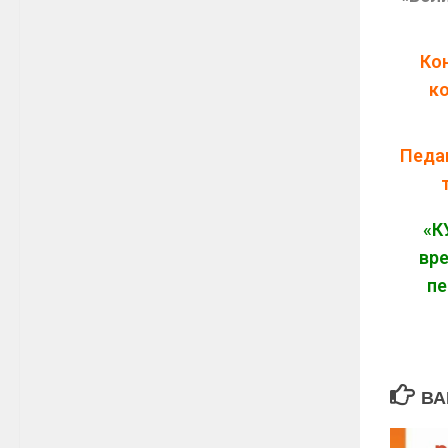
Ко
к
Педа
«К
вр
п
ВА