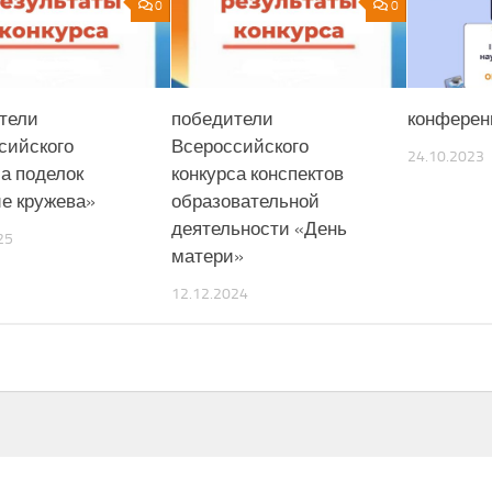
0
0
тели
победители
конферен
сийского
Всероссийского
24.10.2023
са поделок
конкурса конспектов
е кружева»
образовательной
деятельности «День
25
матери»
12.12.2024