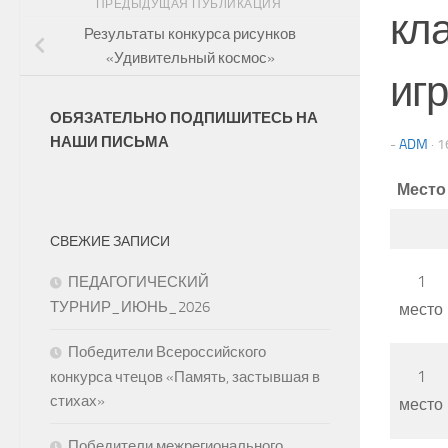
ПРЕДЫДУЩАЯ ПУБЛИКАЦИЯ
кл
Результаты конкурса рисунков
«Удивительный космос»
иг
ОБЯЗАТЕЛЬНО ПОДПИШИТЕСЬ НА
НАШИ ПИСЬМА
-
ADM
·
1
Место
СВЕЖИЕ ЗАПИСИ
1
ПЕДАГОГИЧЕСКИЙ
ТУРНИР_ИЮНЬ_2026
место
Победители Всероссийского
1
конкурса чтецов «Память, застывшая в
стихах»
место
Победители межрегионального