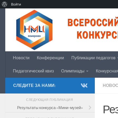
О
Войти
Перейти к содержимому
WordPress
Новости
Конференции
Публикации педагогов
Педагогический квиз
Олимпиады
Конкурсна
СЛЕДИТЕ ЗА НАМИ:
НОВО
СЛЕДУЮЩАЯ ПУБЛИКАЦИЯ
Ре
Результаты конкурса «Мини-музей»