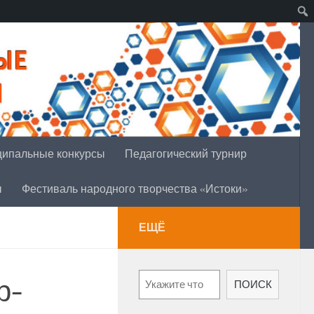
ипальные конкурсы
Педагогический турнир
ы
Фестиваль народного творчества «Истоки»
ЕЩЁ
Поиск
р-
ПОИСК