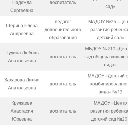
Надежда
воспитатель
сад»
Сергеевна
педагог
МАДОУ №26 «Цен
Шерина Елена
дополнительного
развития ребёнка
Андреевна
образования
детский сал»
МБДОУ №210 «Детс
Чудина Любовь
воспитатель
сад общеразвиваю
Анатольевна
вида»
МАДОУ «Детский с
Захарова Лилия
воспитатель
комбинированног
Анатольевна
вида» №12
Кружаева
МАДОУ «Центр
Анастасия
воспитатель
развития ребенка
Юрьевна
детский сад №26