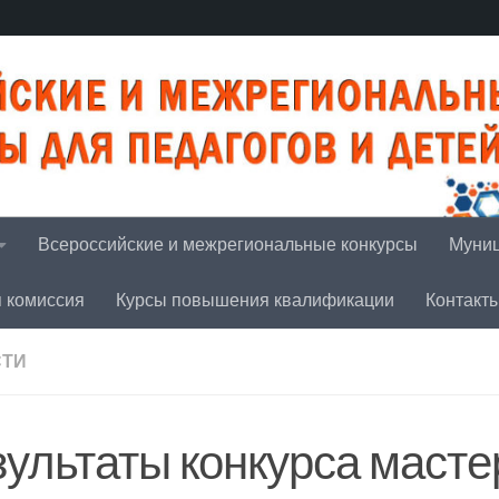
Всероссийские и межрегиональные конкурсы
Муниц
я комиссия
Курсы повышения квалификации
Контакт
СТИ
зультаты конкурса масте