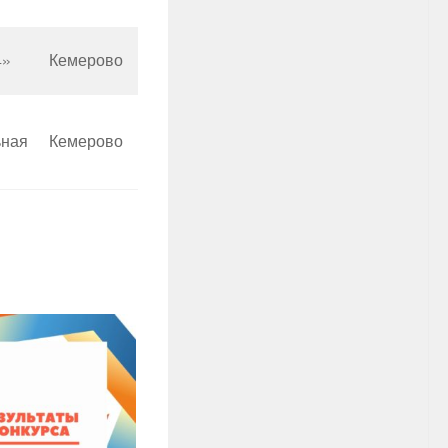
»
Кемерово
ьная
Кемерово