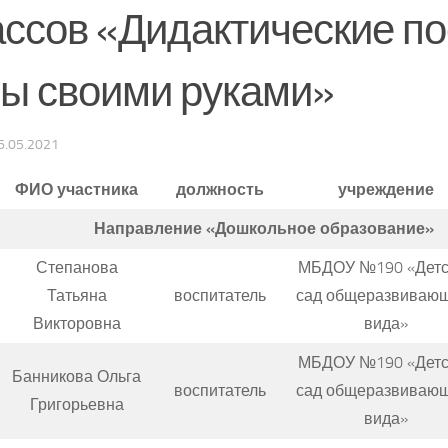
ассов «Дидактические по
ры своими руками»
6.05.2021
ФИО участника
должность
учреждение
Направление «Дошкольное образование»
Степанова
МБДОУ №190 «Детс
Татьяна
воспитатель
сад общеразвиваю
Викторовна
вида»
МБДОУ №190 «Детс
Банникова Ольга
воспитатель
сад общеразвиваю
Григорьевна
вида»