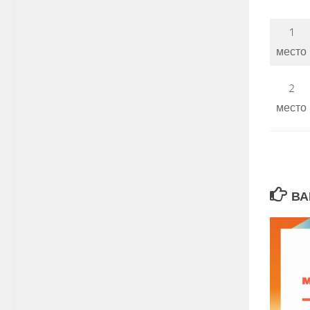
1
место
2
место
ВА