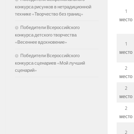
конкурса рисунков в нетрадиционной
1
технике «Творчество без границ»
место
Победители Всероссийского
конкурса детского творчества
«Весеннее вдохновение»
1
место
Победители Всероссийского
конкурса сценариев «Мой лучший
2
сценарий»
место
2
место
2
место
2