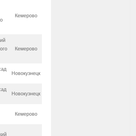
Кемерово
о
кий
ого
Кемерово
сад
Новокузнецк
сад
Новокузнецк
Кемерово
кий