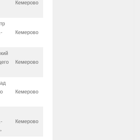
Кемерово
тр
-
Кемерово
кий
щего
Кемерово
ад
о
Кемерово
-
Кемерово
»