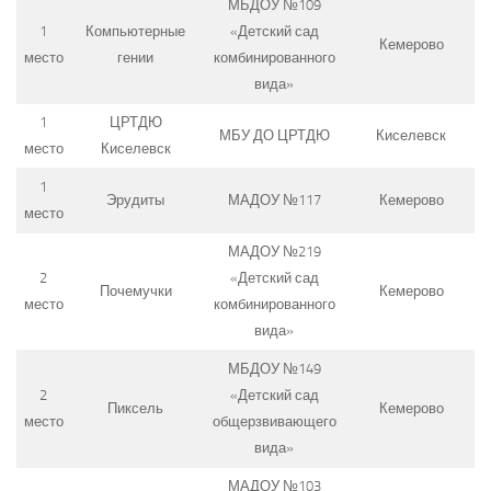
МБДОУ №109
1
Компьютерные
«Детский сад
Кемерово
место
гении
комбинированного
вида»
1
ЦРТДЮ
МБУ ДО ЦРТДЮ
Киселевск
место
Киселевск
1
Эрудиты
МАДОУ №117
Кемерово
место
МАДОУ №219
2
«Детский сад
Почемучки
Кемерово
место
комбинированного
вида»
МБДОУ №149
2
«Детский сад
Пиксель
Кемерово
место
общерзвивающего
вида»
МАДОУ №103