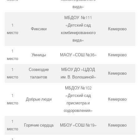
вида»
МБДОУ №111
1
«Детский сад
Фиксики
Кемерово
место
комбинированного
вида»
1
Умницы
МАОУ «СОШ №36»
Кемерово
место
1
Созвездие
МБОУ ДО «ЦДОД
Кемерово
место
талантов
им. В. Волошиной»
МБДОУ №102
1
«Детский сад
Добрые люди
Кемерово
место
присмотра и
оздоровления»
1
Горячие сердца
МБОУ «СОШ №19»
Кемерово
место
1