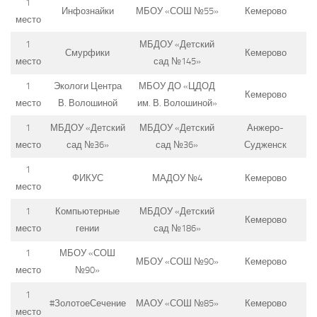
1
Инфознайки
МБОУ «СОШ №55»
Кемерово
место
1
МБДОУ «Детский
Смурфики
Кемерово
место
сад №145»
1
Экологи Центра
МБОУ ДО «ЦДОД
Кемерово
место
В. Волошиной
им. В. Волошиной»
1
МБДОУ «Детский
МБДОУ «Детский
Анжеро-
место
сад №36»
сад №36»
Судженск
1
ФИКУС
МАДОУ №4
Кемерово
место
1
Компьютерные
МБДОУ «Детский
Кемерово
место
гении
сад №186»
1
МБОУ «СОШ
МБОУ «СОШ №90»
Кемерово
место
№90»
1
#ЗолотоеСечение
МАОУ «СОШ №85»
Кемерово
место