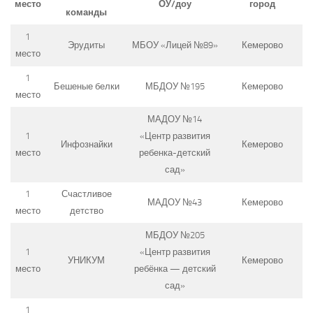
место
ОУ/доу
город
команды
1
Эрудиты
МБОУ «Лицей №89»
Кемерово
место
1
Бешеные белки
МБДОУ №195
Кемерово
место
МАДОУ №14
1
«Центр развития
Инфознайки
Кемерово
место
ребенка-детский
сад»
1
Счастливое
МАДОУ №43
Кемерово
место
детство
МБДОУ №205
1
«Центр развития
УНИКУМ
Кемерово
место
ребёнка — детский
сад»
1