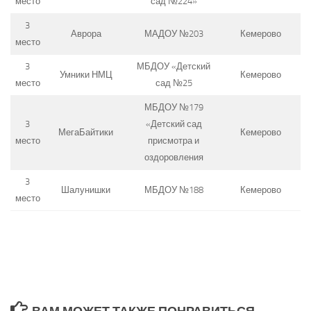
место
сад №224»
3
Аврора
МАДОУ №203
Кемерово
место
3
МБДОУ «Детский
Умники НМЦ
Кемерово
место
сад №25
МБДОУ №179
3
«Детский сад
МегаБайтики
Кемерово
место
присмотра и
оздоровления
3
Шалунишки
МБДОУ №188
Кемерово
место
ВАМ МОЖЕТ ТАКЖЕ ПОНРАВИТЬСЯ...