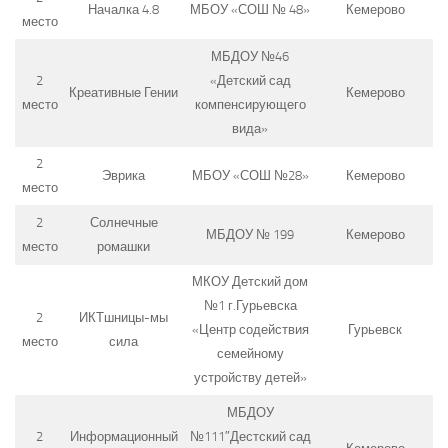
Началка 4.8
МБОУ «СОШ № 48»
Кемерово
место
МБДОУ №46
2
«Детский сад
Креативные Гении
Кемерово
место
компенсирующего
вида»
2
Эврика
МБОУ «СОШ №28»
Кемерово
место
2
Солнечные
МБДОУ № 199
Кемерово
место
ромашки
МКОУ Детский дом
№1 г.Гурьевска
2
ИКТшницы-мы
«Центр содействия
Гурьевск
место
сила
семейному
устройству детей»
МБДОУ
2
Информационный
№111″Дестский сад