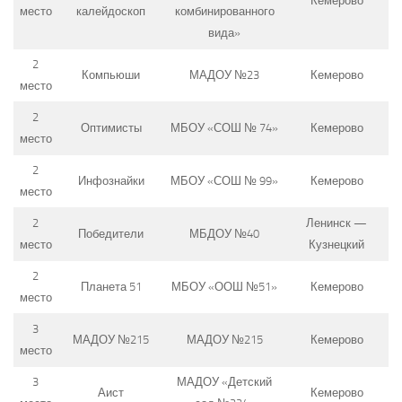
Кемерово
место
калейдоскоп
комбинированного
вида»
2
Компьюши
МАДОУ №23
Кемерово
место
2
Оптимисты
МБОУ «СОШ № 74»
Кемерово
место
2
Инфознайки
МБОУ «СОШ № 99»
Кемерово
место
2
Ленинск —
Победители
МБДОУ №40
место
Кузнецкий
2
Планета 51
МБОУ «ООШ №51»
Кемерово
место
3
МАДОУ №215
МАДОУ №215
Кемерово
место
3
МАДОУ «Детский
Аист
Кемерово