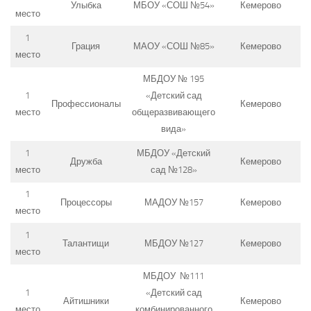
Улыбка
МБОУ «СОШ №54»
Кемерово
место
1
Грация
МАОУ «СОШ №85»
Кемерово
место
МБДОУ № 195
1
«Детский сад
Профессионалы
Кемерово
место
общеразвивающего
вида»
1
МБДОУ «Детский
Дружба
Кемерово
место
сад №128»
1
Процессоры
МАДОУ №157
Кемерово
место
1
Талантищи
МБДОУ №127
Кемерово
место
МБДОУ №111
1
«Детский сад
Айтишники
Кемерово
место
комбинированного