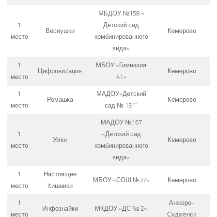
МБДОУ №158 »
1
Детский сад
Веснушки
Кемерово
место
комбинированного
вида»
1
МБОУ «Гимназия
ЦифровиZация
Кемерово
место
41»
1
МАДОУ»Детский
Ромашка
Кемерово
место
сад № 131″
МАДОУ №167
1
«Детский сад
Умки
Кемерово
место
комбинированного
вида»
1
Настоящие
МБОУ «СОШ №37»
Кемерово
место
Itишники
1
Анжеро-
Инфознайки
МКДОУ «ДС № 2»
место
Судженск