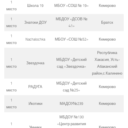
1
Школа 19
МБОУ «СОШ № 19»
Кемерово
место
1
МБДОУ «ДСОВ №
Знатоки ДОУ
Братск
место
41»
1
Nachalochka
МБОУ «СОШ №52»
Кемерово
место
Республика
1
МБДОУ «Детский
Хакасия, Усть-
Звездочка
место
сад «Звездочка»
Абаканский
район,с.Калинино
1
МБДОУ «Детский
РАДУГА
Кемерово
место
сад №25»
1
Икотики
МАДОУ№239
Кемерово
место
МБДОУ №130
1
«Центр развития
Умники
Кемерово