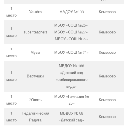
1
Улыбка
МАДОУ №198
Кемерово
место
МБОУ «СОШ №26»,
1
super teachers
МБОУ «СОШ №27»,
Кемерово
место
МБОУ «СОШ №29»
1
Музы
МБОУ «СОШ № 74»
Кемерово
место
МБДОУ № 166
1
«Детский сад
Вертушки
Кемерово
место
комбинированного
вида»
1
МБОУ «Гимназия №
2Опять
Кемерово
место
25»
1
Педагогическая
МБДОУ № 68
Кемерово
место
Радуга
«Детский сад»