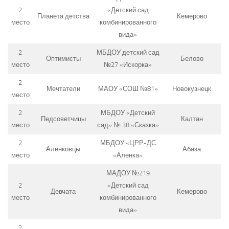
2
«Детский сад
Планета детства
Кемерово
место
комбинированного
вида»
2
МБДОУ детский сад
Оптимисты
Белово
место
№27 «Искорка»
2
Мечтатели
МАОУ «СОШ №81»
Новокузнецк
место
2
МБДОУ «Детский
Педсоветчицы
Калтан
место
сад» № 38 «Сказка»
2
МБДОУ «ЦРР-ДС
Аленковцы
Абаза
место
«Аленка»
МАДОУ №219
2
«Детский сад
Девчата
Кемерово
место
комбинированного
вида»
2