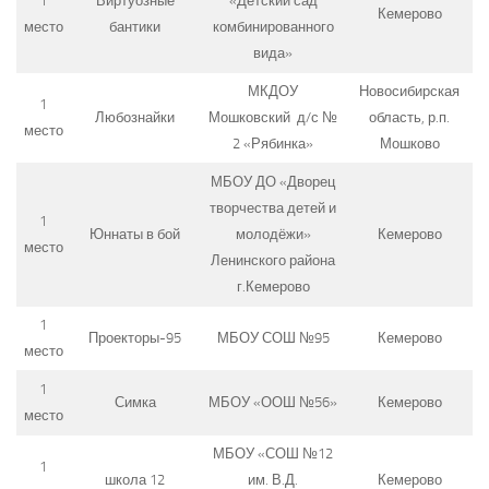
1
Виртуозные
«Детский сад
Кемерово
место
бантики
комбинированного
вида»
МКДОУ
Новосибирская
1
Любознайки
Мошковский д/с №
область, р.п.
место
2 «Рябинка»
Мошково
МБОУ ДО «Дворец
творчества детей и
1
Юннаты в бой
молодёжи»
Кемерово
место
Ленинского района
г.Кемерово
1
Проекторы-95
МБОУ СОШ №95
Кемерово
место
1
Симка
МБОУ «ООШ №56»
Кемерово
место
МБОУ «СОШ №12
1
школа 12
им. В.Д.
Кемерово