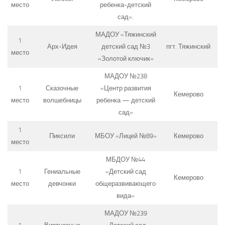
место
ребенка-детский
сад».
МАДОУ «Тяжинский
1
Арх-Идея
детский сад №3
пгт. Тяжинский
место
«Золотой ключик»
МАДОУ №238
1
Сказочные
«Центр развития
Кемерово
место
волшебницы
ребенка — детский
сад»
1
Пиксили
МБОУ «Лицей №89»
Кемерово
место
МБДОУ №44
1
Гениальные
«Детский сад
Кемерово
место
девчонки
общеразвивающего
вида»
МАДОУ №239