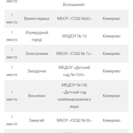
место
Волошиной»
1
Время первых
МБОУ «СОШ №90»
Кемерово
место
1
Изумрудный
МАДОУ № 19
Кемерово
место
город
1
Электроники
МБОУ «СОШ № 74»
Кемерово
место
1
МБДОУ «Детский
Звездочки
Кемерово
место
сад №1000»
МБДОУ №158
1
«Детский сад
Веснянки
Кемерово
место
комбинированного
вида
1
Зажигай!
МБОУ «ООШ №39»
Кемерово
место