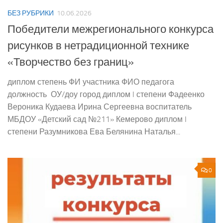
БЕЗ РУБРИКИ
10.06.2026
Победители межрегионального конкурса
рисунков в нетрадиционной технике
«Творчество без границ»
диплом степень ФИ участника ФИО педагога
должность ОУ/доу город диплом I степени Фадеенко
Вероника Кудаева Ирина Сергеевна воспитатель
МБДОУ «Детский сад №211» Кемерово диплом I
степени Разумникова Ева Белянина Наталья...
0