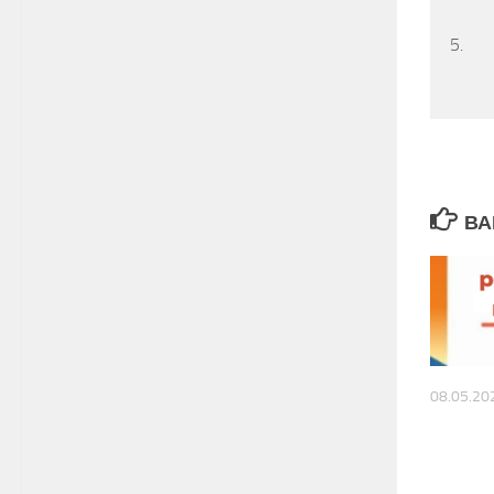
5.
ВА
08.05.20