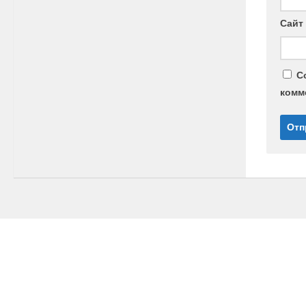
Сайт
С
комм