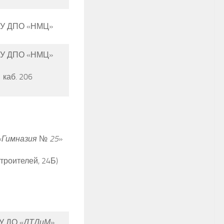
У ДПО «НМЦ»
У ДПО «НМЦ»
каб. 206
«
Гимназия
№
25
»
Строителей, 24Б)
 ДО «
ДТДиМ
»