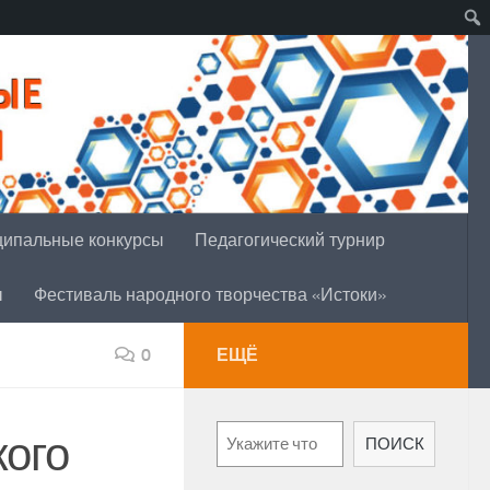
ипальные конкурсы
Педагогический турнир
ы
Фестиваль народного творчества «Истоки»
0
ЕЩЁ
Поиск
кого
ПОИСК