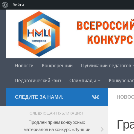
О
Войти
Перейти к содержимому
WordPress
Новости
Конференции
Публикации педагогов
Педагогический квиз
Олимпиады
Конкурсна
СЛЕДИТЕ ЗА НАМИ:
НОВО
СЛЕДУЮЩАЯ ПУБЛИКАЦИЯ
Гр
Продлен прием конкурсных
материалов на конкурс «Лучший