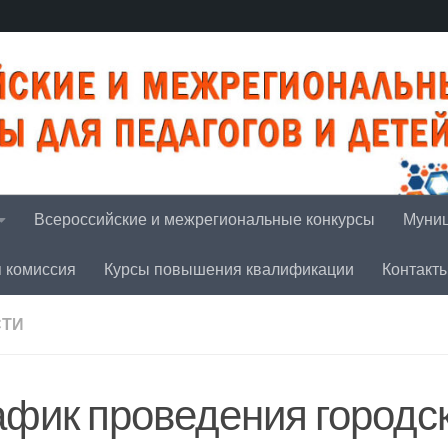
Всероссийские и межрегиональные конкурсы
Муниц
я комиссия
Курсы повышения квалификации
Контакт
СТИ
афик проведения городс