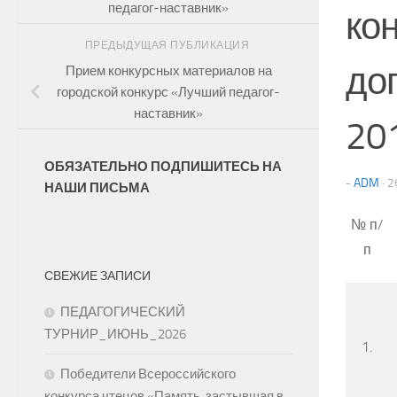
педагог-наставник»
ко
ПРЕДЫДУЩАЯ ПУБЛИКАЦИЯ
до
Прием конкурсных материалов на
городской конкурс «Лучший педагог-
наставник»
20
ОБЯЗАТЕЛЬНО ПОДПИШИТЕСЬ НА
-
ADM
·
2
НАШИ ПИСЬМА
№ п/
п
СВЕЖИЕ ЗАПИСИ
ПЕДАГОГИЧЕСКИЙ
ТУРНИР_ИЮНЬ_2026
1.
Победители Всероссийского
конкурса чтецов «Память, застывшая в