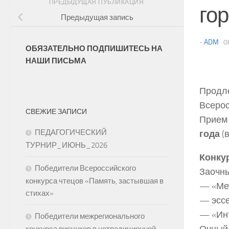
ПРЕДЫДУЩАЯ ПУБЛИКАЦИЯ
го
Предыдущая запись
-
ADM
·
0
ОБЯЗАТЕЛЬНО ПОДПИШИТЕСЬ НА
НАШИ ПИСЬМА
Продле
Всерос
СВЕЖИЕ ЗАПИСИ
Прием
ПЕДАГОГИЧЕСКИЙ
года
(в
ТУРНИР_ИЮНЬ_2026
Конкур
Победители Всероссийского
Заочны
конкурса чтецов «Память, застывшая в
— «Мет
стихах»
— эссе
— «Инт
Победители межрегионального
Очный 