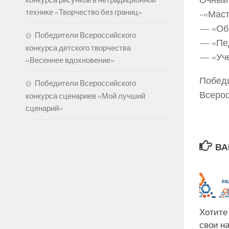
конкурса рисунков в нетрадиционной
технике «Творчество без границ»
-«Маст
— «Обр
Победители Всероссийского
— «Пед
конкурса детского творчества
— «Уче
«Весеннее вдохновение»
Победи
Победители Всероссийского
Всерос
конкурса сценариев «Мой лучший
сценарий»
ВА
Хотите
свои н