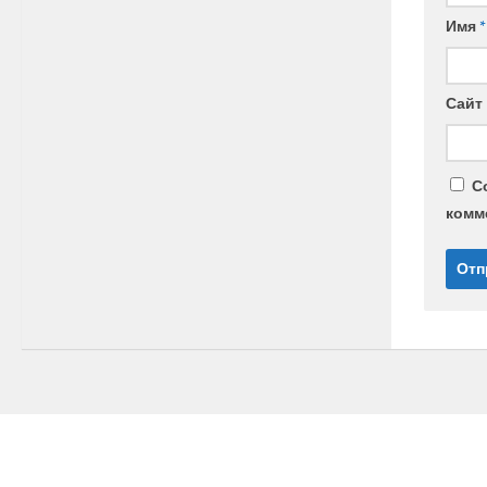
Имя
*
Сайт
С
комм