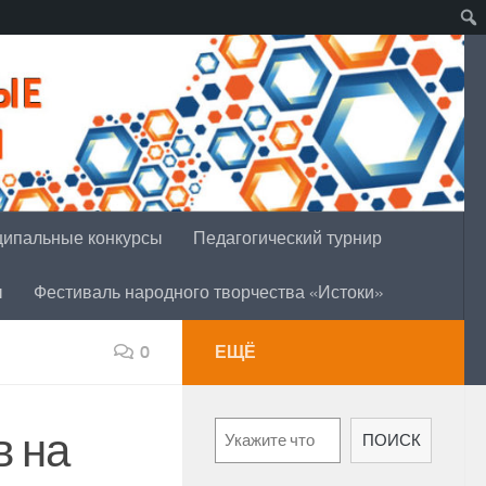
ипальные конкурсы
Педагогический турнир
ы
Фестиваль народного творчества «Истоки»
0
ЕЩЁ
Поиск
в на
ПОИСК