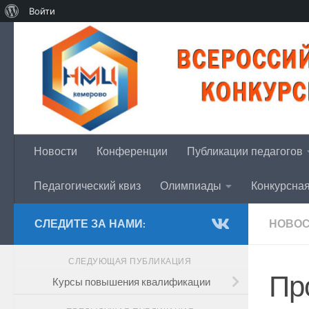
О
Войти
Перейти к содержимому
WordPress
Новости
Конференции
Публикации педагогов
Педагогический квиз
Олимпиады
Конкурсна
СЛЕДИТЕ ЗА НАМИ:
НОВО
СЛЕДУЮЩАЯ ПУБЛИКАЦИЯ
Пр
Курсы повышения квалификации