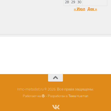
28
29
30
« Июл
Дек »
nmc-metodist.ru © 2026. Все права защищены.
Работает на
- Разработан в
Тема Hueman