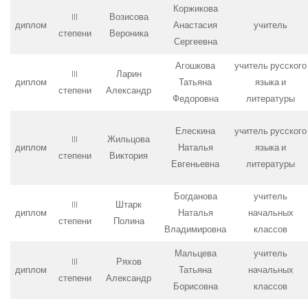
Коржикова
III
Возисова
диплом
Анастасия
учитель
степени
Вероника
Сергеевна
Агошкова
учитель русского
III
Ларин
диплом
Татьяна
языка и
степени
Александр
Федоровна
литературы
Елескина
учитель русского
III
Жильцова
диплом
Наталья
языка и
степени
Виктория
Евгеньевна
литературы
Богданова
учитель
III
Штарк
диплом
Наталья
начальных
степени
Полина
Владимировна
классов
Мальцева
учитель
III
Ряхов
диплом
Татьяна
начальных
степени
Александр
Борисовна
классов