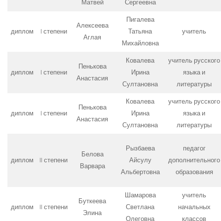
Матвей
Сергеевна
Пигалева
Алексеева
диплом
I степени
Татьяна
учитель
Аглая
Михайловна
Ковалева
учитель русского
Пенькова
диплом
I степени
Ирина
языка и
Анастасия
Султановна
литературы
Ковалева
учитель русского
Пенькова
диплом
I степени
Ирина
языка и
Анастасия
Султановна
литературы
Рызбаева
педагог
Белова
диплом
II степени
Айсулу
дополнительного
Варвара
Альбертовна
образования
Шамарова
учитель
Буткеева
диплом
II степени
Светлана
начальных
Элина
Олеговна
классов