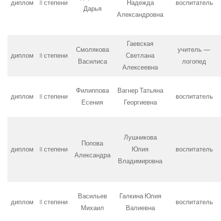
диплом
II степени
Надежда
воспитатель
Дарья
Александровна
Гаевская
Смолякова
учитель —
диплом
II степени
Светлана
Василиса
логопед
Алексеевна
Филиппова
Вагнер Татьяна
диплом
II степени
воспитатель
Есения
Георгиевна
Лушникова
Попова
диплом
II степени
Юлия
воспитатель
Александра
Владимировна
Васильев
Галкина Юлия
диплом
II степени
воспитатель
Михаил
Валиевна