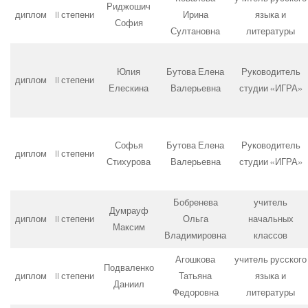
Риджошич
диплом
II степени
Ирина
языка и
София
Султановна
литературы
Юлия
Бутова Елена
Руководитель
диплом
II степени
Елескина
Валерьевна
студии «ИГРА»
Софья
Бутова Елена
Руководитель
диплом
II степени
Стихурова
Валерьевна
студии «ИГРА»
Бобренева
учитель
Думрауф
диплом
II степени
Ольга
начальных
Максим
Владимировна
классов
Агошкова
учитель русского
Подваленко
диплом
II степени
Татьяна
языка и
Даниил
Федоровна
литературы