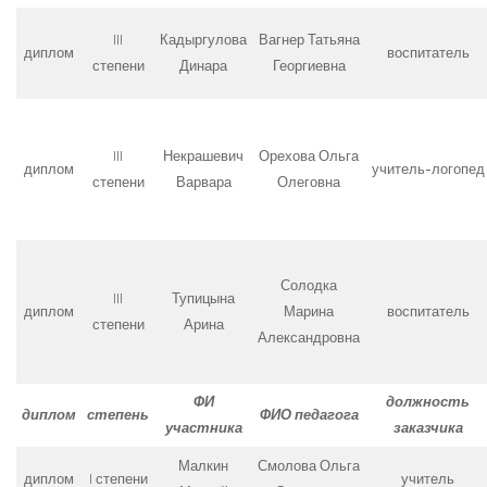
III
Кадыргулова
Вагнер Татьяна
диплом
воспитатель
степени
Динара
Георгиевна
III
Некрашевич
Орехова Ольга
диплом
учитель-логопед
степени
Варвара
Олеговна
Солодка
III
Тупицына
диплом
Марина
воспитатель
степени
Арина
Александровна
ФИ
должность
диплом
степень
ФИО педагога
участника
заказчика
Малкин
Смолова Ольга
диплом
I степени
учитель