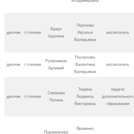
Владимировна
Портнова
Браун
диплом
II степени
Наталья
воспитатель
Аделина
Валерьевна
Поспелова
Рубанников
диплом
II степени
Валентина
воспитатель
Артемий
Валерьевна
Тюрина
педагог
Сивакова
диплом
II степени
Людмила
дополнительного
Полина
Викторовна
образования
Яровенко
Подорванова