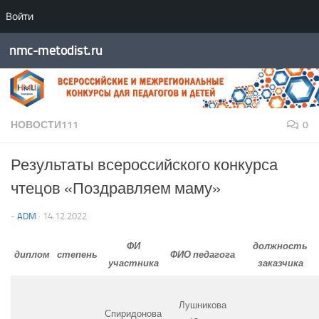
Войти
Перейти к содержимому
nmc-metodist.ru
НОВОСТИ111
0
Результаты всероссийского конкурса
чтецов «Поздравляем маму»
-
ADM
·
14.12.2022
ФИ
должность
диплом
степень
ФИО педагога
участника
заказчика
Лушникова
Спиридонова