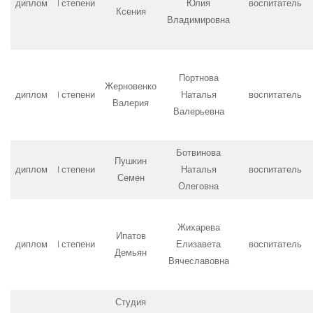
диплом
I степени
Юлия
воспитатель
Ксения
Владимировна
Портнова
Жерновенко
диплом
I степени
Наталья
воспитатель
Валерия
Валерьевна
Ботвинова
Пушкин
диплом
I степени
Наталья
воспитатель
Семен
Олеговна
Жихарева
Ипатов
диплом
I степени
Елизавета
воспитатель
Демьян
Вячеславовна
Студия