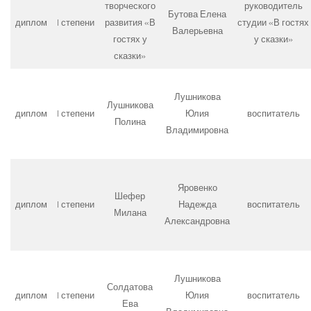
творческого
руководитель
Бутова Елена
диплом
I степени
развития «В
студии «В гостях
Валерьевна
гостях у
у сказки»
сказки»
Лушникова
Лушникова
диплом
I степени
Юлия
воспитатель
Полина
Владимировна
Яровенко
Шефер
диплом
I степени
Надежда
воспитатель
Милана
Александровна
Лушникова
Солдатова
диплом
I степени
Юлия
воспитатель
Ева