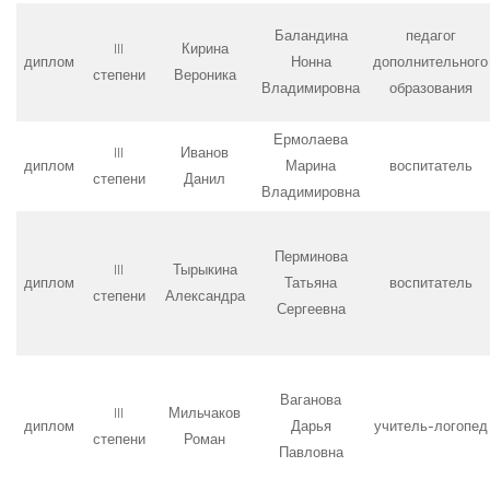
Баландина
педагог
III
Кирина
диплом
Нонна
дополнительного
степени
Вероника
Владимировна
образования
Ермолаева
III
Иванов
диплом
Марина
воспитатель
степени
Данил
Владимировна
Перминова
III
Тырыкина
диплом
Татьяна
воспитатель
степени
Александра
Сергеевна
Ваганова
III
Мильчаков
диплом
Дарья
учитель-логопед
степени
Роман
Павловна