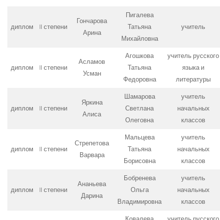
Пигалева
Гончарова
диплом
II степени
Татьяна
учитель
Арина
Михайловна
Агошкова
учитель русского
Асламов
диплом
II степени
Татьяна
языка и
Усман
Федоровна
литературы
Шамарова
учитель
Яркина
диплом
II степени
Светлана
начальных
Алиса
Олеговна
классов
Мальцева
учитель
Стрепетова
диплом
II степени
Татьяна
начальных
Варвара
Борисовна
классов
Бобренева
учитель
Ананьева
диплом
II степени
Ольга
начальных
Дарина
Владимировна
классов
Ковалева
учитель русского