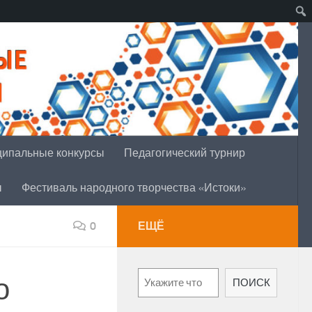
ипальные конкурсы
Педагогический турнир
ы
Фестиваль народного творчества «Истоки»
0
ЕЩЁ
Поиск
о
ПОИСК