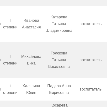
Катарева
I
Иванова
м
Татьяна
воспитатель
степени
Анастасия
Владимировна
Толокова
I
Михайлова
м
Татьяна
воспитатель
степени
Вика
Васильевна
I
Халяпина
Падера Анна
м
воспитатель
степени
Юлия
Борисовна
Косарева