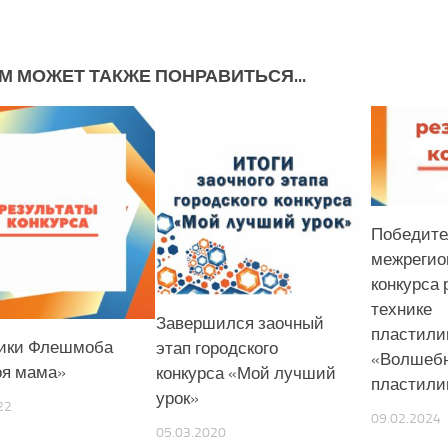
М МОЖЕТ ТАКЖЕ ПОНРАВИТЬСЯ...
Победите
межрегио
конкурса 
технике
Завершился заочный
пластили
ики Флешмоба
этап городского
«Волшеб
оя мама»
конкурса «Мой лучший
пластили
урок»
22
09.02.2024
05.03.2020