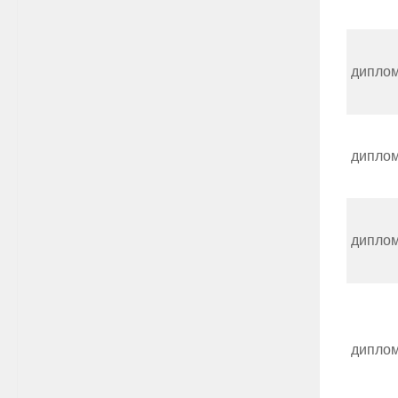
дипло
дипло
дипло
дипло