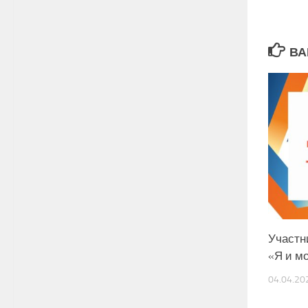
ВА
Участн
«Я и м
04.04.20