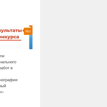
0
ли
нального
работ в
нографии
ный
н»