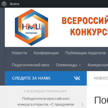
О
Войти
Перейти к содержимому
WordPress
Новости
Конференции
Публикации педагогов
Педагогический квиз
Олимпиады
Конкурсна
СЛЕДИТЕ ЗА НАМИ:
НОВО
СЛЕДУЮЩАЯ ПУБЛИКАЦИЯ
По
Победители всероссийского
конкурса открыток «С праздником