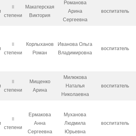
Романова
II
Макатерская
м
Арина
воспитатель
степени
Виктория
Сергеевна
II
Корлыханов
Иванова Ольга
м
воспитатель
степени
Роман
Владимировна
Милюкова
II
Мищенко
м
Наталья
воспитатель
степени
Арина
Николаевна
Ермакова
Муханова
II
м
Анна
Людмила
воспитатель
степени
Сергеевна
Юрьевна