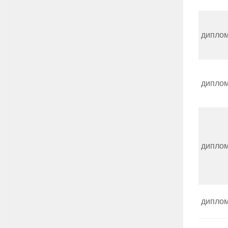
дипло
дипло
дипло
дипло