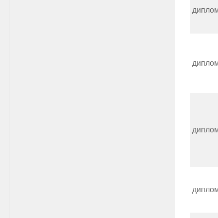
дипло
дипло
дипло
дипло