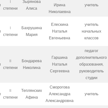
I
Зырянова
м
Ирина
учитель
степени
Алиса
Николаевна
Елескина
учитель
I
Бахрушина
м
Наталья
начальных
степени
Мария
Евгеньевна
классов
педагог
Гаршина
дополнительного
II
Бондарева
м
Наталья
образования,
степени
Николина
Сергеевна
руководитель
студии
Сморогова
II
Теплянских
м
Александра
учитель
степени
Афина
Александровна