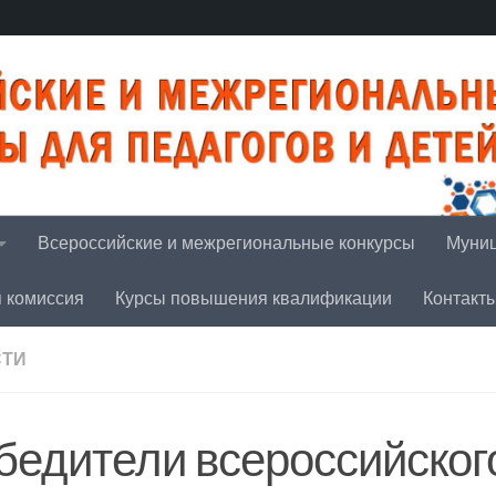
Всероссийские и межрегиональные конкурсы
Муниц
я комиссия
Курсы повышения квалификации
Контакт
СТИ
бедители всероссийског