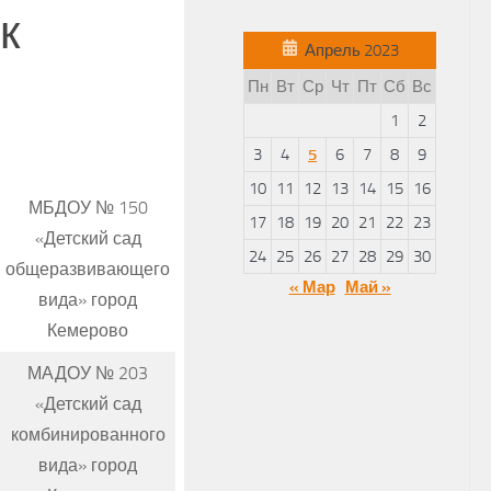
к
Апрель 2023
Пн
Вт
Ср
Чт
Пт
Сб
Вс
1
2
3
4
5
6
7
8
9
10
11
12
13
14
15
16
МБДОУ № 150
17
18
19
20
21
22
23
«Детский сад
24
25
26
27
28
29
30
общеразвивающего
« Мар
Май »
вида» город
Кемерово
МАДОУ № 203
«Детский сад
комбинированного
вида» город