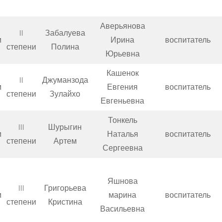
Аверьянова
II
Забалуева
м
Ирина
воспитатель
степени
Полина
Юрьевна
Кашенок
II
Джуманзода
м
Евгения
воспитатель
степени
Зулайхо
Евгеньевна
Тонкель
III
Шурыгин
м
Наталья
воспитатель
степени
Артем
Сергеевна
Яшнова
III
Григорьева
м
марина
воспитатель
степени
Кристина
Васильевна