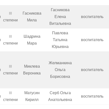
Гасникова
III
Гасникова
м
Елена
воспитатель
степени
Мила
Витальевна
Павлова
III
Шадрина
м
Татьяна
воспитатель
степени
Мара
Юрьевна
Желманкина
III
Миклева
м
Ольга
воспитатель
степени
Вероника
Борисовна
III
Матусин
Серб Ольга
м
воспитатель
степени
Кирилл
Анатольевна