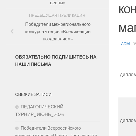
весны»
ко
ПРЕДЫДУЩАЯ ПУБЛИКАЦИЯ
ма
Победители межрегионального
конкурса чтецов «Всех женщин
поздравляем»
-
ADM
·
0
ОБЯЗАТЕЛЬНО ПОДПИШИТЕСЬ НА
НАШИ ПИСЬМА
дипло
СВЕЖИЕ ЗАПИСИ
ПЕДАГОГИЧЕСКИЙ
ТУРНИР_ИЮНЬ_2026
дипло
Победители Всероссийского
конкурса чтецов «Память, застывшая в