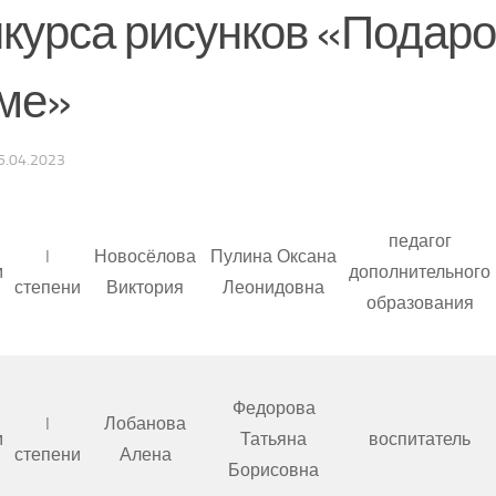
нкурса рисунков «Подаро
ме»
5.04.2023
педагог
I
Новосёлова
Пулина Оксана
м
дополнительного
степени
Виктория
Леонидовна
образования
Федорова
I
Лобанова
м
Татьяна
воспитатель
степени
Алена
Борисовна