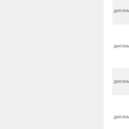
дипло
дипло
дипло
дипло