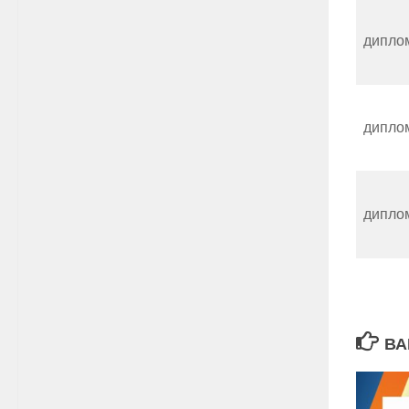
дипло
дипло
дипло
ВА