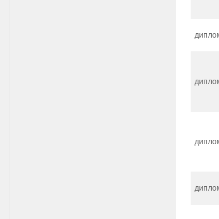
дипло
дипло
дипло
дипло