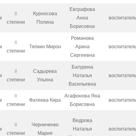
Евграфова
II
Курносова
м
Анна
воспитател
степени
Полина
Борисовна
Романова
II
м
Тяпкин Мирон
Арина
воспитател
степени
Сергеевна
Батурина
II
Садырева
м
Наталья
воспитател
степени
Ульяна
Васильевна
II
Агафонова Яна
м
Фатеева Кира
воспитател
степени
Борисовна
Ведрова
II
Черниченко
м
Наталья
воспитател
степени
Мария