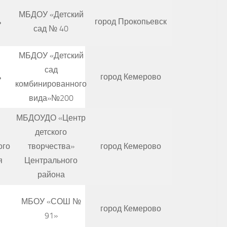
МБДОУ «Детский
ь
город Прокопьевск
сад № 40
МБДОУ «Детский
сад
ь
город Кемерово
комбинированного
вида»№200
МБДОУДО «Центр
детского
ого
творчества»
город Кемерово
я
Центрального
района
МБОУ «СОШ №
город Кемерово
91»