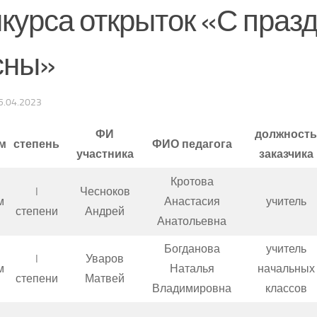
нкурса открыток «С праз
сны»
5.04.2023
ФИ
должность
м
степень
ФИО педагога
участника
заказчика
Кротова
I
Чесноков
м
Анастасия
учитель
степени
Андрей
Анатольевна
Богданова
учитель
I
Уваров
м
Наталья
начальных
степени
Матвей
Владимировна
классов