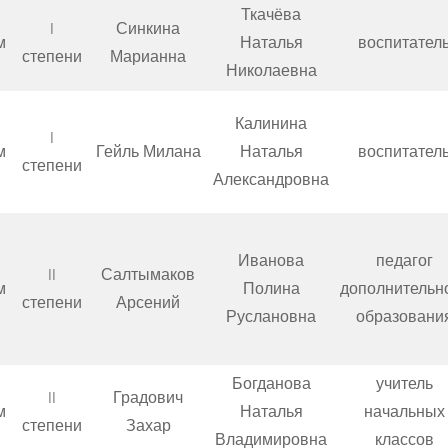
Ткачёва
I
Синкина
м
Наталья
воспитател
степени
Марианна
Николаевна
Калинина
I
м
Гейль Милана
Наталья
воспитател
степени
Александровна
Иванова
педагог
II
Салтымаков
м
Полина
дополнительн
степени
Арсений
Руслановна
образовани
Богданова
учитель
II
Градович
м
Наталья
начальных
степени
Захар
Владимировна
классов