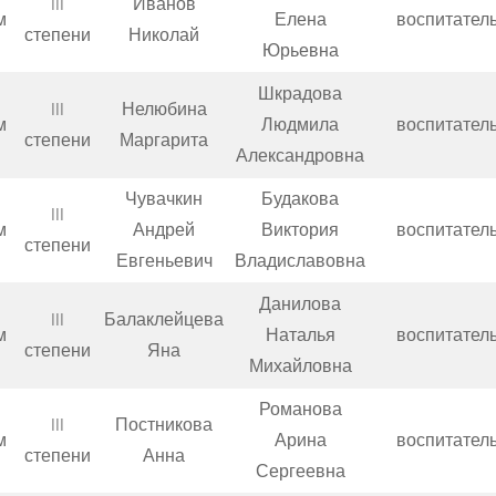
III
Иванов
м
Елена
воспитател
степени
Николай
Юрьевна
Шкрадова
III
Нелюбина
м
Людмила
воспитател
степени
Маргарита
Александровна
Чувачкин
Будакова
III
м
Андрей
Виктория
воспитател
степени
Евгеньевич
Владиславовна
Данилова
III
Балаклейцева
м
Наталья
воспитател
степени
Яна
Михайловна
Романова
III
Постникова
м
Арина
воспитател
степени
Анна
Сергеевна