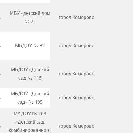
МБУ «детский дом
ь
город Кемерово
№ 2»
ь
МБДОУ № 32
город Кемерово
МБДОУ «Детский
ь
город Кемерово
сад № 116
МБДОУ «Детский
ь
город Кемерово
сад» № 195
МАДОУ № 203
«Детский сад
ь
город Кемерово
комбинированного