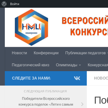
О
Войти
Перейти к содержимому
WordPress
Новости
Конференции
Публикации педагогов
Педагогический квиз
Олимпиады
Конкурсна
СЛЕДИТЕ ЗА НАМИ:
НОВО
СЛЕДУЮЩАЯ ПУБЛИКАЦИЯ
По
Победители Всероссийского
конкурса поделок «Лети к самым