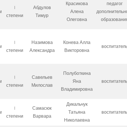
Красикова
педагог
I
Абдулов
м
Алена
дополнительн
степени
Тимур
Олеговна
образовани
I
Назимова
Конева Алла
м
воспитател
степени
Александра
Викторовна
Полуботкина
I
Савельев
м
Яна
воспитател
степени
Милослав
Владимировна
Дикальчук
I
Самасюк
м
Татьяна
воспитател
степени
Варвара
Николаевна