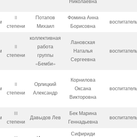
Николаевна
II
Потапов
Фомина Анна
м
воспитател
степени
Михаил
Борисовна
коллективная
Лановская
II
работа
м
Наталья
воспитател
степени
группы
Сергеевна
«Бемби»
Корнилова
II
Орлицкий
м
Оксана
воспитател
степени
Александр
Викторовна
III
Бек Марина
м
Давыдов Лев
воспитател
степени
Геннадьевна
Сифириди