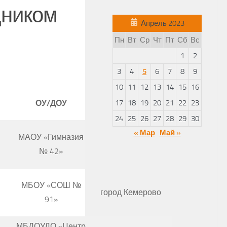
дником
Апрель 2023
Пн
Вт
Ср
Чт
Пт
Сб
Вс
1
2
3
4
5
6
7
8
9
10
11
12
13
14
15
16
ОУ/ДОУ
17
город
18
19
20
21
22
23
24
25
26
27
28
29
30
« Мар
Май »
МАОУ «Гимназия
город Кемерово
№ 42»
МБОУ «СОШ №
город Кемерово
91»
МБДОУДО «Центр