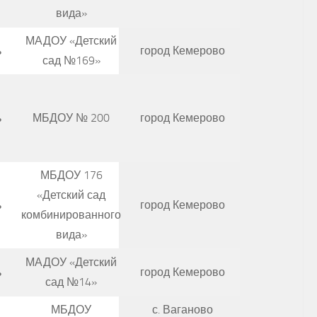
вида»
МАДОУ «Детский
ь
город Кемерово
сад №169»
ь
МБДОУ № 200
город Кемерово
МБДОУ 176
«Детский сад
ь
город Кемерово
комбинированного
вида»
МАДОУ «Детский
ь
город Кемерово
сад №14»
МБДОУ
с. Ваганово