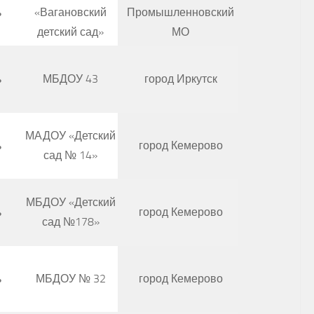
ь
«Вагановский
Промышленновский
детский сад»
МО
ь
МБДОУ 43
город Иркутск
МАДОУ «Детский
ь
город Кемерово
сад № 14»
МБДОУ «Детский
ь
город Кемерово
сад №178»
ь
МБДОУ № 32
город Кемерово