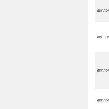
дипло
дипло
дипло
дипло