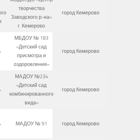
творчества
ого
город Кемерово
Заводского р-на»
я
г. Кемерово
МБДОУ № 183
«Детский сад
ь
город Кемерово
присмотра и
оздоровления»
МАДОУ №234
«Детский сад
ь
город Кемерово
комбинированного
вида»
ь
МАДОУ № 91
город Кемерово