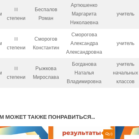
Артюшенко
III
Беспалов
м
Маргарита
учитель
степени
Роман
Николаевна
Сморогова
III
Сморогов
м
Александра
учитель
степени
Константин
Александровна
Богданова
учитель
III
Рыжкова
м
Наталья
начальных
степени
Мирослава
Владимировна
классов
М МОЖЕТ ТАКЖЕ ПОНРАВИТЬСЯ...
0