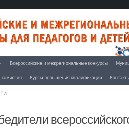
Всероссийские и межрегиональные конкурсы
Муниц
я комиссия
Курсы повышения квалификации
Контакт
СТИ
бедители всероссийског