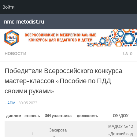
Войти
Перейти к содержимому
nmc-metodist.ru
НОВОСТИ
0
Победители Всероссийского конкурса
мастер-классов «Пособие по ПДД
своими руками»
-
ADM
·
30.05.2023
диплом
степень
ФИ участника
должность
ОУ/ДОУ
МАДОУ № 12
Захарова
I
«Детский сад