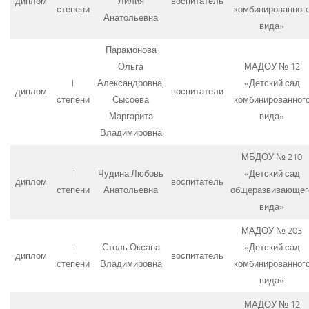
диплом
Лилия
воспитатель
степени
комбинированног
Анатольевна
вида»
Парамонова
Ольга
МАДОУ № 12
I
Александровна,
«Детский сад
диплом
воспитатели
степени
Сысоева
комбинированног
Маргарита
вида»
Владимировна
МБДОУ № 210
II
Чудина Любовь
«Детский сад
диплом
воспитатель
степени
Анатольевна
общеразвивающег
вида»
МАДОУ № 203
II
Столь Оксана
«Детский сад
диплом
воспитатель
степени
Владимировна
комбинированног
вида»
МАДОУ № 12