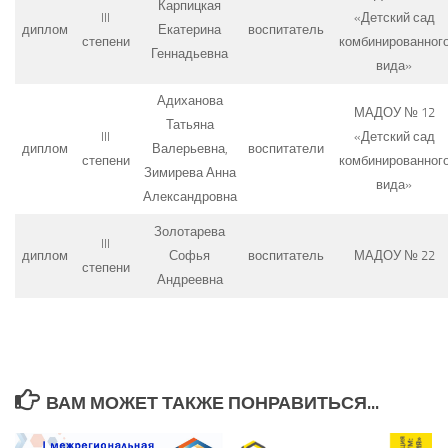
Карпицкая
III
«Детский сад
диплом
Екатерина
воспитатель
степени
комбинированног
Геннадьевна
вида»
Адиханова
МАДОУ № 12
Татьяна
III
«Детский сад
диплом
Валерьевна,
воспитатели
степени
комбинированног
Зимирева Анна
вида»
Александровна
Золотарева
III
диплом
Софья
воспитатель
МАДОУ № 22
степени
Андреевна
ВАМ МОЖЕТ ТАКЖЕ ПОНРАВИТЬСЯ...