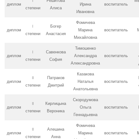
I
Решитова
М
диплом
Ирина
воспитатель
степени
Алиса
Ивановна
Фомичева
I
Богер
диплом
Марина
воспитатель
степени
Анастасия
Михайловна
Тимошенко
I
Савенкова
диплом
Александра
воспитатель
степени
София
Александровна
Казакова
II
Патраков
диплом
Наталья
воспитатель
степени
Дмитрий
Анатольевна
Скородумова
II
Кирлицына
диплом
Ольга
воспитатель
степени
Вероника
Геннадьевна
Фомичева
II
Алешина
диплом
Марина
воспитатель
степени
Анна