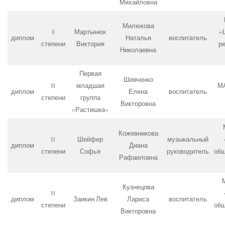
Михайловна
Милюкова
II
Мартынюк
«
диплом
Наталья
воспитатель
степени
Виктория
р
Николаевна
Первая
Шевченко
III
младшая
М
диплом
Елена
воспитатель
степени
группа
Викторовна
«Растишка»
Кожевникова
III
Шейфер
музыкальный
диплом
Диана
степени
Софья
руководитель
об
Рафаиловна
Кузнецова
III
диплом
Заикин Лев
Лариса
воспитатель
степени
об
Викторовна