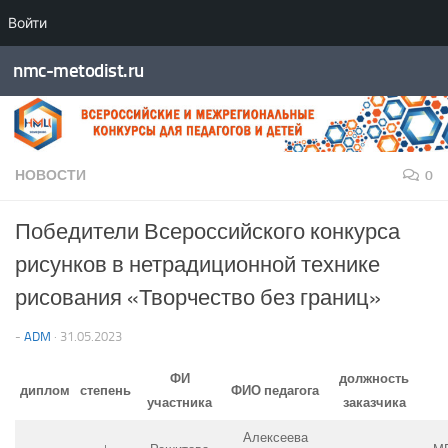
Войти
Перейти к содержимому
nmc-metodist.ru
НОВОСТИ
0
Победители Всероссийского конкурса
рисунков в нетрадиционной технике
рисования «Творчество без границ»
-
ADM
·
31.05.2023
ФИ
должность
диплом
степень
ФИО педагога
участника
заказчика
Алексеева