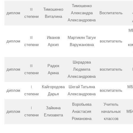
Тимошенко
III
Тимошенко
диплом
Александра
Воспитатель
степени
Виталина
Александровна
М
III
Иванов
Мартикян Тагуи
диплом
воспитатель
степени
Архип
Варужановна
ко
Шкрадова
III
Радюк
диплом
Людмила
воспитатель
степени
Арина
Александровна
I
Кайгородова
Шегай Татьяна
МБ
диплом
воспитатель
степени
Дарья
Александровна
Воробьева
Учитель
I
Зайкина
диплом
Анастасия
начальных
МБ
степени
Елизавета
Романовна
классов