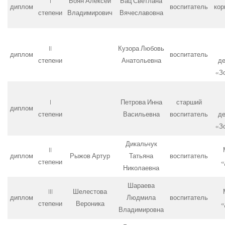
I
Боян Алексей
Бац Светлана
диплом
воспитатель
кор
степени
Владимирович
Вячеславовна
II
Кузора Любовь
диплом
воспитатель
степени
Анатольевна
де
«З
I
Петрова Инна
старший
диплом
степени
Васильевна
воспитатель
де
«З
Дикальчук
II
диплом
Рыжов Артур
Татьяна
воспитатель
степени
«
Николаевна
Шараева
III
Шелестова
диплом
Людмила
воспитатель
степени
Вероника
«
Владимировна