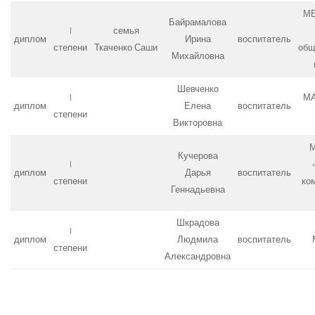
МБ
Байрамалова
I
семья
диплом
Ирина
воспитатель
степени
Ткаченко Саши
общ
Михайловна
Шевченко
I
МА
диплом
Елена
воспитатель
степени
Викторовна
М
Кучерова
I
диплом
Дарья
воспитатель
степени
ко
Геннадьевна
Шкрадова
I
диплом
Людмила
воспитатель
степени
Александровна