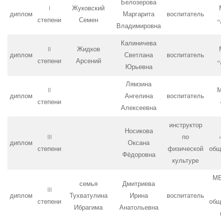
Белозерова
I
Жуковский
диплом
Маргарита
воспитатель
степени
Семен
«
Владимировна
Калиничева
II
Жидков
диплом
Светлана
воспитатель
степени
Арсений
«
Юрьевна
Лямзина
II
М
диплом
Ангелина
воспитатель
степени
Алексеевна
инструктор
Носикова
III
по
диплом
Оксана
степени
физической
общ
Фёдоровна
культуре
МБ
семья
Дмитриева
III
диплом
Тухватулина
Ирина
воспитатель
степени
общ
Ибрагима
Анатольевна