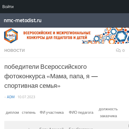
Войти
Перейти к содержимому
nmc-metodist.ru
НОВОСТИ
0
победители Всероссийского
фотоконкурса «Мама, папа, я —
спортивная семья»
-
ADM
·
10.07.2023
должность
диплом
степень
ФИ участника
ФИО педагога
заказчика