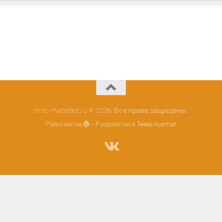
nmc-metodist.ru © 2026. Все права защищены.
Работает на
- Разработан в
Тема Hueman