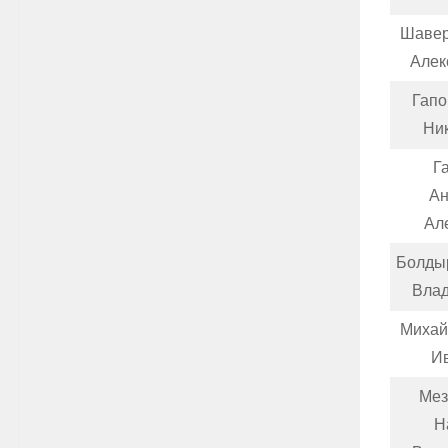
Шавер
Алек
Гапо
Ни
Г
Ан
Ал
Болды
Вла
Михай
И
Мез
Н