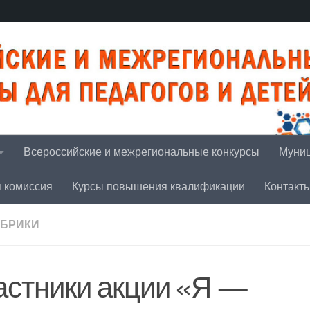
Всероссийские и межрегиональные конкурсы
Муниц
я комиссия
Курсы повышения квалификации
Контакт
УБРИКИ
астники акции «Я —