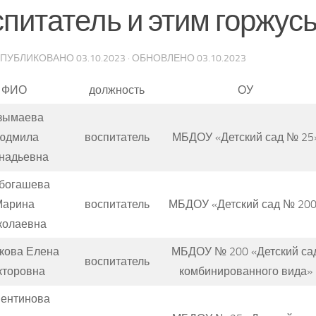
спитатель и этим горжус
 ОПУБЛИКОВАНО
03.10.2023
· ОБНОВЛЕНО
03.10.2023
ФИО
должность
ОУ
зымаева
юдмила
воспитатель
МБДОУ «Детский сад № 25
надьевна
богашева
Марина
воспитатель
МБДОУ «Детский сад № 20
колаевна
кова Елена
МБДОУ № 200 «Детский са
воспитатель
кторовна
комбинированного вида»
ентинова