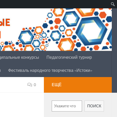
ипальные конкурсы
Педагогический турнир
ы
Фестиваль народного творчества «Истоки»
0
ЕЩЁ
Поиск
ПОИСК