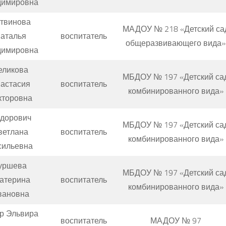
димировна
твинова
МАДОУ № 218 «Детский са
аталья
воспитатель
общеразвивающего вида»
димировна
еликова
МБДОУ № 197 «Детский са
астасия
воспитатель
комбинированного вида»
кторовна
дорович
МБДОУ № 197 «Детский са
ветлана
воспитатель
комбинированного вида»
сильевна
уршева
МБДОУ № 197 «Детский са
атерина
воспитатель
комбинированного вида»
вановна
р Эльвира
воспитатель
МАДОУ № 97