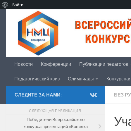
О
Войти
Перейти к содержимому
WordPress
Новости
Конференции
Публикации педагогов
Педагогический квиз
Олимпиады
Конкурсна
СЛЕДИТЕ ЗА НАМИ:
БЕЗ Р
СЛЕДУЮЩАЯ ПУБЛИКАЦИЯ
Уч
Победители Всероссийского
конкурса презентаций «Копилка