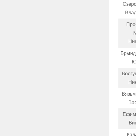
Озеро
Вла
Про
Ни
Брынд
Ю
Волгу
Ни
Вязьм
Ва
Ефим
Ви
Кал