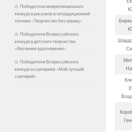
Ек
Победители межрегионального
Ю
конкурса рисунков в нетрадиционной
Бирю
технике «Творчество без границ»
Ю
Победители Всероссийского
Шарда
конкурса детского творчества
«Весеннее вдохновение»
Се
Мит
Победители Всероссийского
На
конкурса сценариев «Мой лучший
сценарий»
Кл
Е
Вла
Коро
Ген