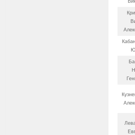
Ви
Кр
В
Алек
Каба
Ю
Ба
Н
Ген
Кузне
Алек
Лев
Ев