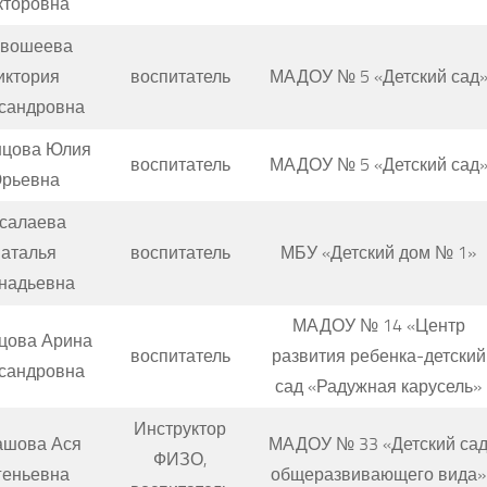
кторовна
ивошеева
иктория
воспитатель
МАДОУ № 5 «Детский сад
сандровна
нцова Юлия
воспитатель
МАДОУ № 5 «Детский сад
рьевна
салаева
аталья
воспитатель
МБУ «Детский дом № 1»
надьевна
МАДОУ № 14 «Центр
цова Арина
воспитатель
развития ребенка-детский
сандровна
сад «Радужная карусель»
Инструктор
ашова Ася
МАДОУ № 33 «Детский са
ФИЗО,
геньевна
общеразвивающего вида»