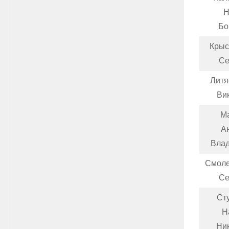
Н
Бо
Крыс
Се
Литя
Ви
М
А
Вла
Смоле
Се
Ст
Н
Ни