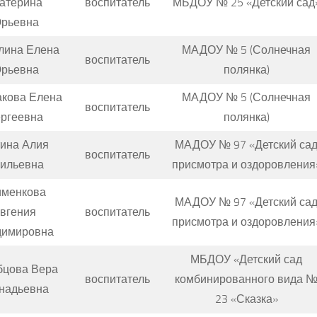
атерина
воспитатель
МБДОУ № 25 «Детский сад
рьевна
лина Елена
МАДОУ № 5 (Солнечная
воспитатель
рьевна
полянка)
кова Елена
МАДОУ № 5 (Солнечная
воспитатель
ргеевна
полянка)
ина Алия
МАДОУ № 97 «Детский са
воспитатель
ильевна
присмотра и оздоровления
именкова
МАДОУ № 97 «Детский са
вгения
воспитатель
присмотра и оздоровления
димировна
МБДОУ «Детский сад
бцова Вера
воспитатель
комбинированного вида 
надьевна
23 «Сказка»