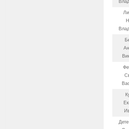
Вла
Ли
Н
Вла
Б
Ан
Ви
Фе
С
Ва
К
Ек
И
Дете