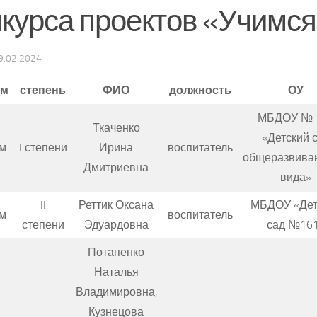
нкурса проектов «Учимся
9.02.2024
ом
степень
ФИО
должность
ОУ
МБДОУ № 
Ткаченко
«Детский 
м
I степени
Ирина
воспитатель
общеразвива
Дмитриевна
вида»
II
Реттик Оксана
МБДОУ «Дет
м
воспитатель
степени
Эдуардовна
сад №16
Потапенко
Наталья
Владимировна,
Кузнецова