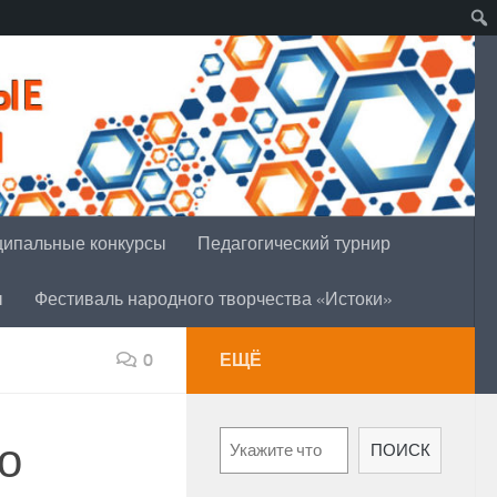
ипальные конкурсы
Педагогический турнир
ы
Фестиваль народного творчества «Истоки»
0
ЕЩЁ
Поиск
о
ПОИСК