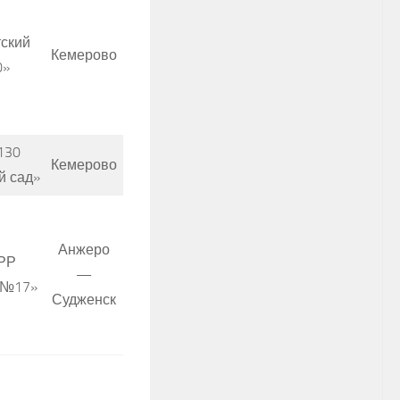
ский
Кемерово
0»
130
Кемерово
й сад»
Анжеро
РР
—
 №17»
Судженск