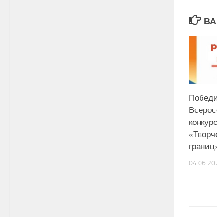
ВА
Победи
Всерос
конкур
«Творч
границ
04.06.20