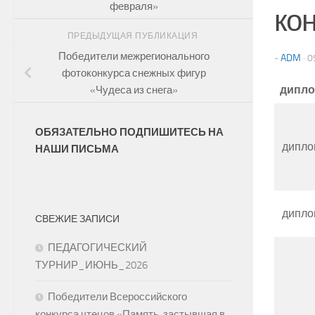
февраля»
ко
ПРЕДЫДУЩАЯ ПУБЛИКАЦИЯ
Победители межрегионального
-
ADM
·
0
фотоконкурса снежных фигур
дипл
«Чудеса из снега»
ОБЯЗАТЕЛЬНО ПОДПИШИТЕСЬ НА
дипло
НАШИ ПИСЬМА
дипло
СВЕЖИЕ ЗАПИСИ
ПЕДАГОГИЧЕСКИЙ
ТУРНИР_ИЮНЬ_2026
Победители Всероссийского
конкурса чтецов «Память, застывшая в