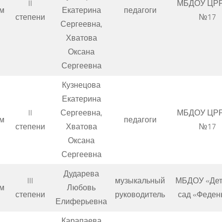
II
МБДОУ ЦР
м
Екатерина
педагоги
степени
№17
Сергеевна,
Хватова
Оксана
Сергеевна
Кузнецова
Екатерина
II
Сергеевна,
МБДОУ ЦР
м
педагоги
степени
Хватова
№17
Оксана
Сергеевна
Дударева
III
музыкальный
МБДОУ «Дет
м
Любовь
степени
руководитель
сад «Феден
Елиферьевна
Карапаева