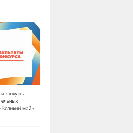
ты конкурса
тельных
 «Великий май»