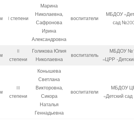
Марина
Николаевна,
МБДОУ «Дет
м
I степени
воспитатели
Сафронова
сад №20
Ирина
Александровна
II
Голикова Юлия
МБДОУ №
м
воспитатель
степени
Николаевна
«ЦРР -Детски
Конышева
Светлана
III
Викторовна,
МБДОУ Ц
м
воспитатели
степени
Сикора
«Детский сад
Наталья
Геннадьевна