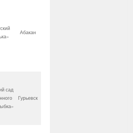
ский
Абакан
ька»
ий сад
нного
Гурьевск
лыбка»