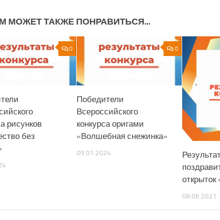
М МОЖЕТ ТАКЖЕ ПОНРАВИТЬСЯ...
0
0
тели
Победители
сийского
Всероссийского
са рисунков
конкурса оригами
ество без
«Волшебная снежинка»
»
09.01.2024
Результа
24
поздрави
открыток
08.06.2021