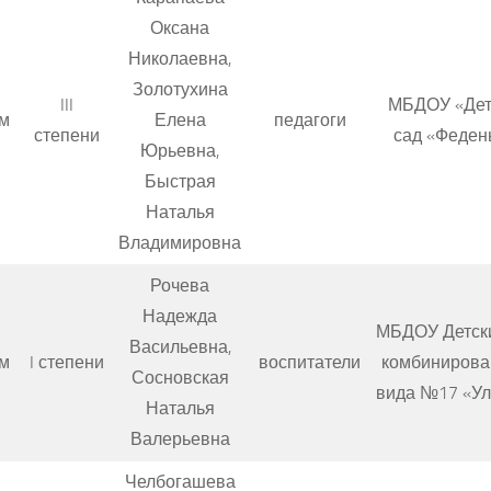
Оксана
Николаевна,
Золотухина
III
МБДОУ «Дет
м
Елена
педагоги
степени
сад «Феден
Юрьевна,
Быстрая
Наталья
Владимировна
Рочева
Надежда
МБДОУ Детск
Васильевна,
м
I степени
воспитатели
комбинирова
Сосновская
вида №17 «У
Наталья
Валерьевна
Челбогашева