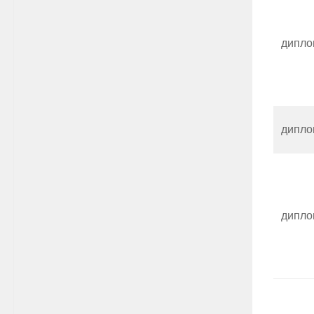
дипло
дипло
дипло