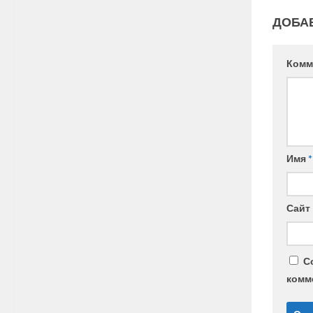
ДОБА
Комм
Имя
*
Сайт
С
комм