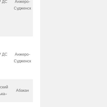
Р ДС
Анжеро-
Судженск
Р ДС
Анжеро-
Судженск
ский
Абакан
ька»