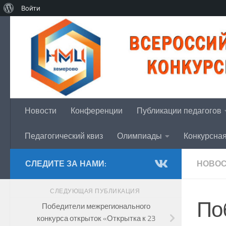
О
Войти
Перейти к содержимому
WordPress
Новости
Конференции
Публикации педагогов
Педагогический квиз
Олимпиады
Конкурсна
СЛЕДИТЕ ЗА НАМИ:
НОВО
СЛЕДУЮЩАЯ ПУБЛИКАЦИЯ
По
Победители межрегионального
конкурса открыток «Открытка к 23