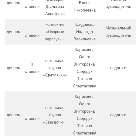
диплом
Елена
степени
Шульгина
руководитель
Николаевна
Анастасия
коллектив
Кайданова
I
Музыкальный
диплом
«Озорные
Надежда
степени
руководитель
карапузы»
Васильевна
Кармазина
Ольга
вокальная
II
Викторовна,
диплом
группа
педагоги
степени
Сидорук
«Светлячки»
Татьяна
Спартаковна
Кармазина
Ольга
вокальная
I
Викторовна,
диплом
группа
педагоги
степени
Сидорук
«Звёздочки»
Татьяна
Спартаковна