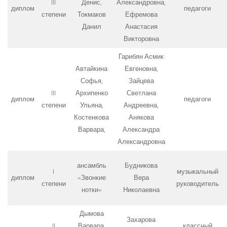
III
Денис,
Александровна,
диплом
педагоги
степени
Токмаков
Ефремова
Данил
Анастасия
Викторовна
Гарибян Асмик
Автайкина
Евгеновна,
Софья,
Зайцева
III
Архипенко
Светлана
диплом
педагоги
степени
Ульяна,
Андреевна,
Костенкова
Анякова
Варвара,
Александра
Александровна
ансамбль
Будникова
I
музыкальный
диплом
«Звонкие
Вера
степени
руководитель
нотки»
Николаевна
Дымова
Захарова
II
Варвара,
классный