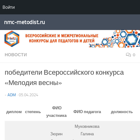
Войти
Перейти к содержимому
nmc-metodist.ru
НОВОСТИ
0
победители Всероссийского конкурса
«Мелодия весны»
-
ADM
·
05.04.2024
ФИО
диплом
степень
ФИО педагога
должность
участника
Муковникова
Зюрин
Галина