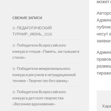
может 
Авторс
СВЕЖИЕ ЗАПИСИ
Админи
публик
ПЕДАГОГИЧЕСКИЙ
несут 
ТУРНИР_ИЮНЬ_2026
заявки
Победители Всероссийского
конкурса чтецов «Память, застывшая в
Админи
стихах»
правом
размещ
Победители межрегионального
тиражи
конкурса рисунков в нетрадиционной
технике «Творчество без границ»
Победители Всероссийского
конкурса детского творчества
«Весеннее вдохновение»
Хара