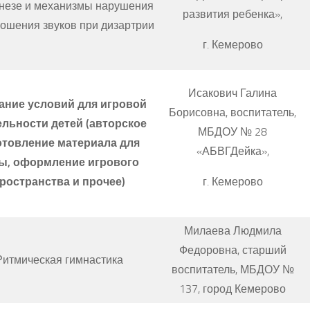
незе и механизмы нарушения
развития ребенка»,
ошения звуков при дизартрии
г. Кемерово
Исакович Галина
ание условий для игровой
Борисовна, воспитатель,
ельности детей
(авторское
МБДОУ № 28
отовление материала для
«АБВГДейка»,
ы, оформление игрового
г. Кемерово
ространства и прочее)
Милаева Людмила
Федоровна, старший
Ритмическая гимнастика
воспитатель, МБДОУ №
137, город Кемерово