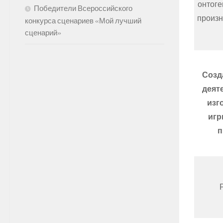
онтоге
Победители Всероссийского
произн
конкурса сценариев «Мой лучший
сценарий»
Созд
деят
изг
игр
п