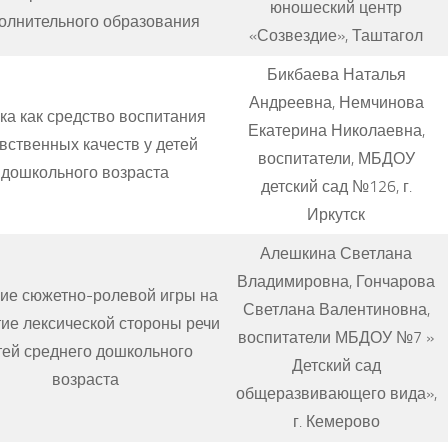
юношеский центр
олнительного образования
«Созвездие», Таштагол
Бикбаева Наталья
Андреевна, Немчинова
ка как средство воспитания
Екатерина Николаевна,
вственных качеств у детей
воспитатели, МБДОУ
дошкольного возраста
детский сад №126, г.
Иркутск
Алешкина Светлана
Владимировна, Гончарова
ие сюжетно-ролевой игры на
Светлана Валентиновна,
ие лексической стороны речи
воспитатели МБДОУ №7 »
тей среднего дошкольного
Детский сад
возраста
общеразвивающего вида»,
г. Кемерово