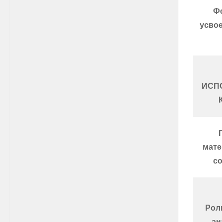
Ф
усво
ИСП
мате
со
Рол
ан