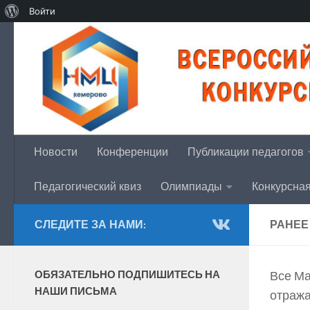
О
Войти
Перейти к содержимому
WordPress
Новости
Конференции
Публикации педагогов
Педагогический квиз
Олимпиады
Конкурсна
СЛЕДИТЕ ЗА НАМИ:
РАНЕЕ
ОБЯЗАТЕЛЬНО ПОДПИШИТЕСЬ НА
Все Ма
НАШИ ПИСЬМА
отража