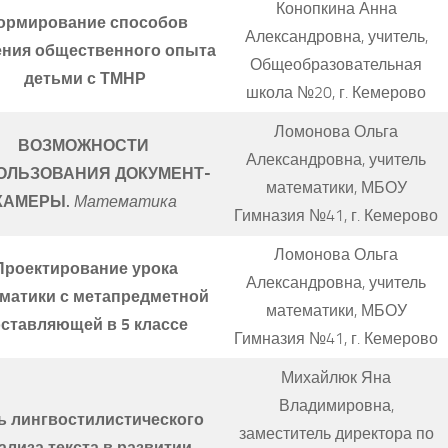
Конопкина Анна
ормирование способов
Александровна, учитель,
ения общественного опыта
Общеобразовательная
детьми с ТМНР
школа №20, г. Кемерово
Ломонова Ольга
ВОЗМОЖНОСТИ
Александровна, учитель
ОЛЬЗОВАНИЯ
ДОКУМЕНТ-
математики, МБОУ
КАМЕРЫ.
Математика
Гимназия №41, г. Кемерово
Ломонова Ольга
Проектирование урока
Александровна, учитель
матики с метапредметной
математики, МБОУ
ставляющей в 5 классе
Гимназия №41, г. Кемерово
Михайлюк Яна
Владимировна,
ь лингвостилистического
заместитель директора по
ализа текста в развитии