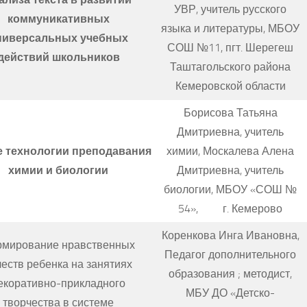
УВР, учитель русского
коммуникативных
языка и литературы, МБОУ
ниверсальных учебных
СОШ №11, пгт. Шерегеш
действий школьников
Таштагольского района
Кемеровской области
Борисова Татьяна
Дмитриевна, учитель
 технологии преподавания
химии, Москалева Алена
химии и биологии
Дмитриевна, учитель
биологии, МБОУ «СОШ №
54», г. Кемерово
Коренкова Инга Ивановна,
мирование нравственных
Педагог дополнительного
честв ребенка на занятиях
образования ; методист,
екоративно-прикладного
МБУ ДО «Детско-
творчества в системе