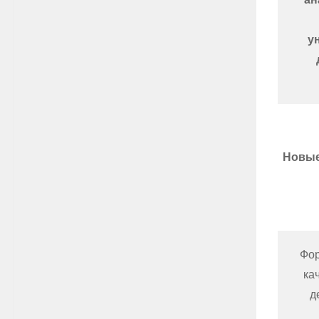
у
Новые
Фор
ка
д