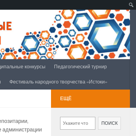
ипальные конкурсы
Педагогический турнир
ы
Фестиваль народного творчества «Истоки»
ЕЩЁ
Поиск
епозитарии,
ПОИСК
е администрации