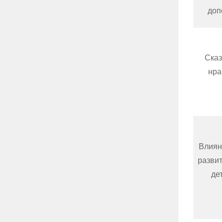
доп
Сказ
нра
Влиян
развит
де