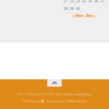
21
22
23
24
25
26
27
28
29
30
« Июл
Дек »
nmc-metodist.ru © 2026. Все права защищены.
Работает на
- Разработан в
Тема Hueman