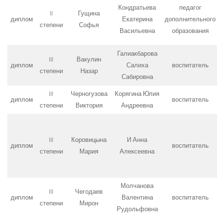
Кондратьева
педагог
II
Гущина
диплом
Екатерина
дополнительного
степени
Софья
Васильевна
образования
Галиакбарова
III
Вакулин
диплом
Салиха
воспитатель
степени
Назар
Сабировна
III
Черногузова
Корягина Юлия
диплом
воспитатель
степени
Виктория
Андреевна
III
Коровицына
И Анна
диплом
воспитатель
степени
Мария
Алексеевна
Молчанова
III
Чегодаев
диплом
Валентина
воспитатель
степени
Мирон
Рудольфовна