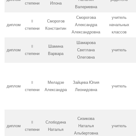
степени
Илона
Валериевна
Сморогова
учитель
II
Сморогов
диплом
Александра
начальных
степени
Константин
Александровна
классов
Шамарова
II
Шамина
диплом
Светлана
учитель
степени
Варвара
Олеговна
II
Меладзе
Зайцева Юлия
диплом
учитель
степени
Александра
Леонидовна
Сизикова
II
Слободина
диплом
Наталья
учитель
степени
Наталья
Альбертовна