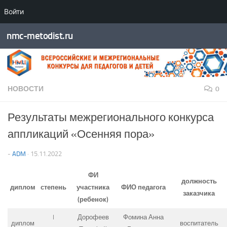
Войти
Перейти к содержимому
nmc-metodist.ru
НОВОСТИ
0
Результаты межрегионального конкурса
аппликаций «Осенняя пора»
-
ADM
·
15.11.2022
ФИ
должность
диплом
степень
участника
ФИО педагога
заказчика
(ребенок)
I
Дорофеев
Фомина Анна
диплом
воспитатель