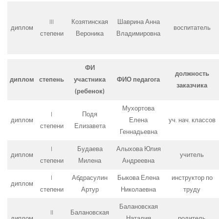
III
Козятинская
Шаврина Анна
диплом
воспитатель
степени
Вероника
Владимировна
ФИ
должность
диплом
степень
участника
ФИО педагога
заказчика
(ребенок)
Мухортова
I
Подя
диплом
Елена
уч. нач. классов
степени
Елизавета
Геннадьевна
I
Будаева
Алыхова Юлия
диплом
учитель
степени
Милена
Андреевна
I
Абдрасулин
Быкова Елена
инструктор по
диплом
степени
Артур
Николаевна
труду
Балановская
II
Балановская
диплом
Наталия
родитель