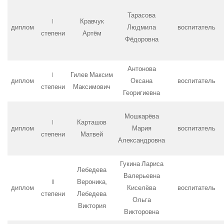
Тарасова
I
Кравчук
диплом
Людмила
воспитатель
степени
Артём
Фёдоровна
Антонова
I
Гилев Максим
диплом
Оксана
воспитатель
степени
Максимович
Георигиевна
Мошкарёва
I
Карташов
диплом
Мария
воспитатель
степени
Матвей
Александровна
Гукина Лариса
Лебедева
Валерьевна
II
Вероника,
диплом
Киселёва
воспитатель
степени
Лебедева
Ольга
Виктория
Викторовна