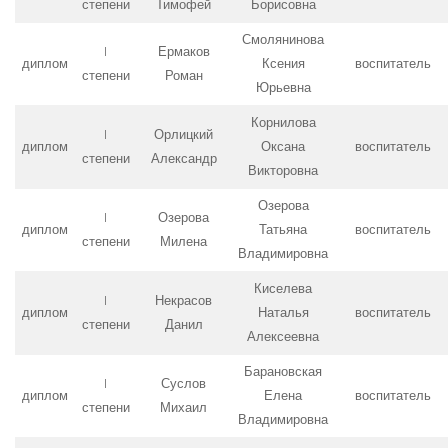
степени
Тимофей
Борисовна
Смолянинова
I
Ермаков
диплом
Ксения
воспитатель
степени
Роман
Юрьевна
Корнилова
I
Орлицкий
диплом
Оксана
воспитатель
степени
Александр
Викторовна
Озерова
I
Озерова
диплом
Татьяна
воспитатель
степени
Милена
Владимировна
Киселева
I
Некрасов
диплом
Наталья
воспитатель
степени
Данил
Алексеевна
Барановская
I
Суслов
диплом
Елена
воспитатель
степени
Михаил
Владимировна