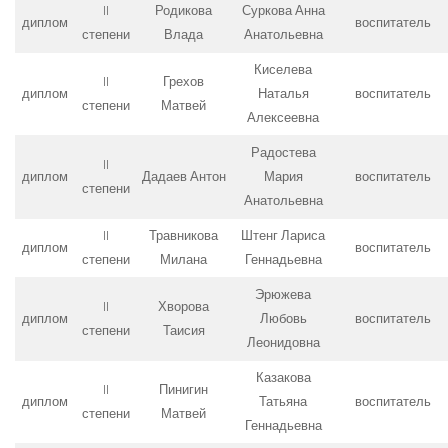
II
Родикова
Суркова Анна
диплом
воспитатель
степени
Влада
Анатольевна
Киселева
II
Грехов
диплом
Наталья
воспитатель
степени
Матвей
Алексеевна
Радостева
II
диплом
Дадаев Антон
Мария
воспитатель
степени
Анатольевна
II
Травникова
Штенг Лариса
диплом
воспитатель
степени
Милана
Геннадьевна
Эрюжева
II
Хворова
диплом
Любовь
воспитатель
степени
Таисия
Леонидовна
Казакова
II
Пинигин
диплом
Татьяна
воспитатель
степени
Матвей
Геннадьевна