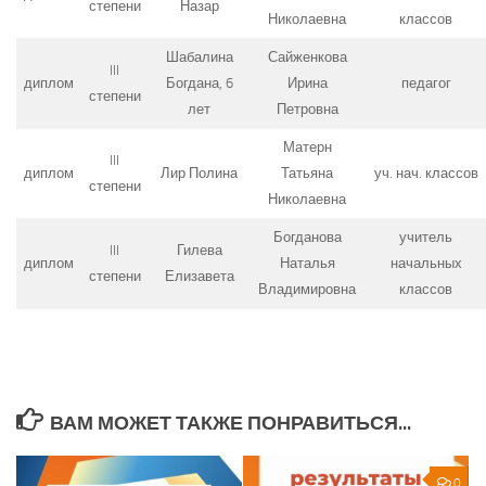
степени
Назар
Николаевна
классов
Шабалина
Сайженкова
III
диплом
Богдана, 6
Ирина
педагог
степени
лет
Петровна
Матерн
III
диплом
Лир Полина
Татьяна
уч. нач. классов
степени
Николаевна
Богданова
учитель
III
Гилева
диплом
Наталья
начальных
степени
Елизавета
Владимировна
классов
ВАМ МОЖЕТ ТАКЖЕ ПОНРАВИТЬСЯ...
0