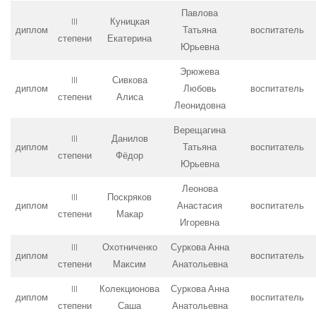
Павлова
III
Куницкая
диплом
Татьяна
воспитатель
степени
Екатерина
Юрьевна
Эрюжева
III
Сивкова
диплом
Любовь
воспитатель
степени
Алиса
Леонидовна
Верещагина
III
Данилов
диплом
Татьяна
воспитатель
степени
Фёдор
Юрьевна
Леонова
III
Поскряков
диплом
Анастасия
воспитатель
степени
Макар
Игоревна
III
Охотниченко
Суркова Анна
диплом
воспитатель
степени
Максим
Анатольевна
III
Колекционова
Суркова Анна
диплом
воспитатель
степени
Саша
Анатольевна