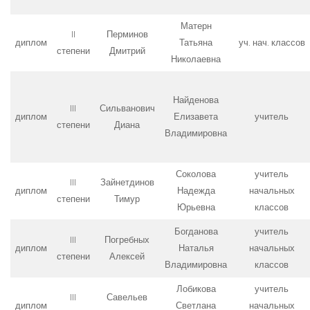
Матерн
II
Перминов
диплом
Татьяна
уч. нач. классов
степени
Дмитрий
Николаевна
Найденова
III
Сильванович
диплом
Елизавета
учитель
степени
Диана
Владимировна
Соколова
учитель
III
Зайнетдинов
диплом
Надежда
начальных
степени
Тимур
Юрьевна
классов
Богданова
учитель
III
Погребных
диплом
Наталья
начальных
степени
Алексей
Владимировна
классов
Лобикова
учитель
III
Савельев
диплом
Светлана
начальных