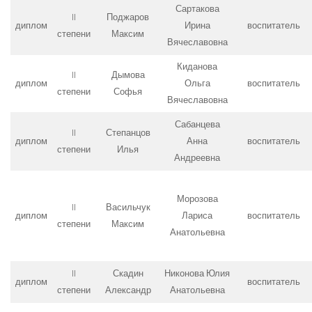
Сартакова
II
Поджаров
диплом
Ирина
воспитатель
степени
Максим
Вячеславовна
Киданова
II
Дымова
диплом
Ольга
воспитатель
степени
Софья
Вячеславовна
Сабанцева
II
Степанцов
диплом
Анна
воспитатель
степени
Илья
Андреевна
Морозова
II
Васильчук
диплом
Лариса
воспитатель
степени
Максим
Анатольевна
II
Скадин
Никонова Юлия
диплом
воспитатель
степени
Александр
Анатольевна