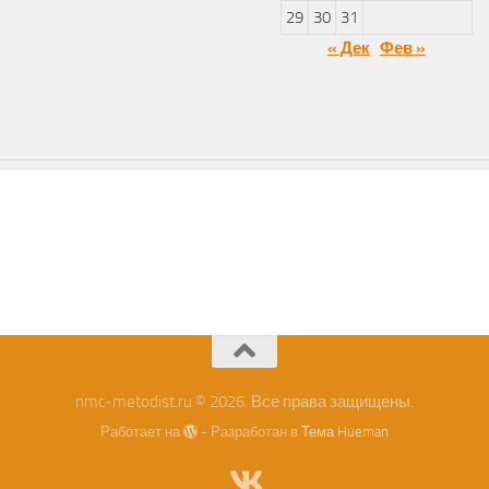
29
30
31
« Дек
Фев »
nmc-metodist.ru © 2026. Все права защищены.
Работает на
- Разработан в
Тема Hueman