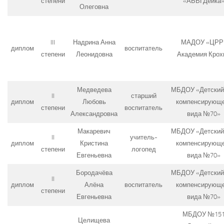
степени
«АБВГДейка
Олеговна
III
Надрина Анна
МАДОУ «ЦРР
диплом
воспитатель
степени
Леонидовна
Академия Крох
Медведева
МБДОУ «Детский
II
старший
диплом
Любовь
компенсирующе
степени
воспитатель
Александровна
вида №70»
Макаревич
МБДОУ «Детский
II
учитель-
диплом
Кристина
компенсирующе
степени
логопед
Евгеньевна
вида №70»
Бородачёва
МБДОУ «Детский
II
диплом
Алёна
воспитатель
компенсирующе
степени
Евгеньевна
вида №70»
МБДОУ №15
Целищева