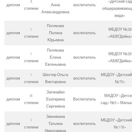
II
«Детский сад
диплом
Анна
воспитатель
степени
общеразвивающ
Александровна
вида»
Полякова
I
МБДОУ №28
диплом
Полина
воспитатель
степени
«АБВГДейка
Юрьевна
Полякова
I
МБДОУ №28
диплом
Елена
воспитатель
степени
«АБВГДейка
Евгеньевна
I
Шехтер Ольга
МБДОУ «Детский
диплом
воспитатель
степени
Викторовна
№70»
Загинайко
III
МАДОУ «Детск
диплом
Екатерина
Воспитатель
степени
сад» №5 » Малы
Сергеевна
Звенякина
I
МБДОУ «Детский
диплом
Татьяна
воспитатель
степени
№116»
Николаевна