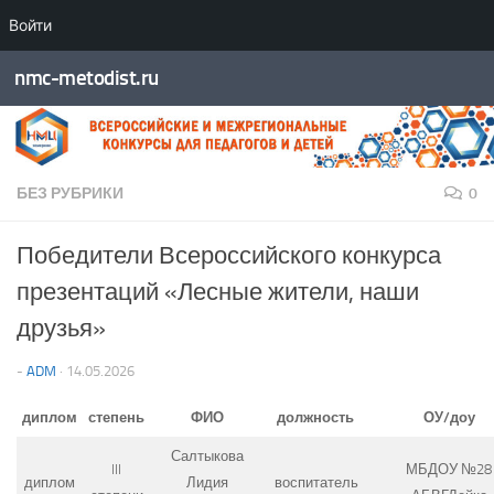
Войти
Перейти к содержимому
nmc-metodist.ru
БЕЗ РУБРИКИ
0
Победители Всероссийского конкурса
презентаций «Лесные жители, наши
друзья»
-
ADM
·
14.05.2026
диплом
степень
ФИО
должность
ОУ/доу
Салтыкова
III
МБДОУ №28
диплом
Лидия
воспитатель