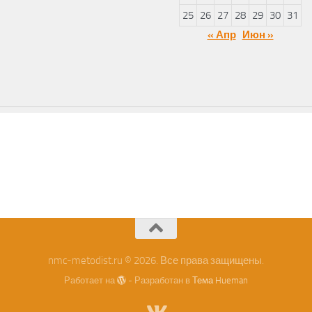
25
26
27
28
29
30
31
« Апр
Июн »
nmc-metodist.ru © 2026. Все права защищены.
Работает на
- Разработан в
Тема Hueman