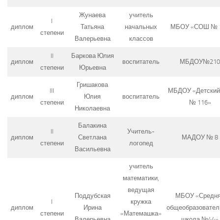
Жунаева
учитель
I
диплом
Татьяна
начальных
МБОУ «СОШ № 
степени
Валерьевна
классов
II
Баркова Юлия
диплом
воспитатель
МБДОУ№210
степени
Юрьевна
Гришакова
III
МБДОУ «Детский
диплом
Юлия
воспитатель
степени
№ 116»
Николаевна
Балакина
II
Учитель-
диплом
Светлана
МАДОУ № 8
степени
логопед
Васильевна
учитель
математики,
ведущая
Поддубская
МБОУ «Средн
I
кружка
диплом
Ирина
общеобразовател
степени
«Матемашка»
Валерьевна
школа №44»