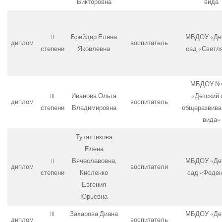
Викторовна
вида
II
Брейдер Елена
МБДОУ «Де
диплом
воспитатель
степени
Яковлевна
сад «Светл
МБДОУ №
III
Иванова Ольга
«Детский 
диплом
воспитатель
степени
Владимировна
общеразвив
вида»
Тутатчикова
Елена
II
Вячеславовна,
МБДОУ «Де
диплом
воспитатели
степени
Кисленко
сад «Феден
Евгения
Юрьевна
III
Захарова Диана
МБДОУ «Де
диплом
воспитатель