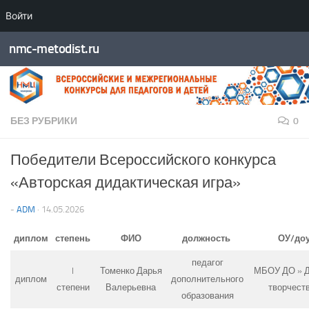
Войти
Перейти к содержимому
nmc-metodist.ru
БЕЗ РУБРИКИ
0
Победители Всероссийского конкурса
«Авторская дидактическая игра»
-
ADM
·
14.05.2026
диплом
степень
ФИО
должность
ОУ/до
педагог
I
Томенко Дарья
МБОУ ДО » 
диплом
дополнительного
степени
Валерьевна
творчест
образования