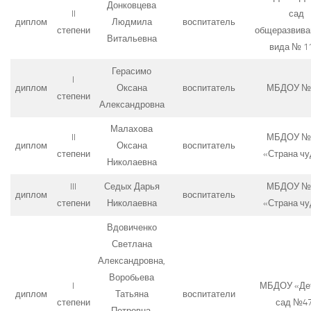
Донковцева
II
сад
диплом
Людмила
воспитатель
степени
общеразвив
Витальевна
вида № 1
Герасимо
I
диплом
Оксана
воспитатель
МБДОУ №
степени
Александровна
Малахова
II
МБДОУ №
диплом
Оксана
воспитатель
степени
«Страна чу
Николаевна
III
Седых Дарья
МБДОУ №
диплом
воспитатель
степени
Николаевна
«Страна чу
Вдовиченко
Светлана
Александровна,
Воробьева
I
МБДОУ «Де
диплом
Татьяна
воспитатели
степени
сад №4
Петровна,