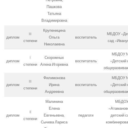
Пашкова
Татьяна
Владимировна
Крупеницина
III
МБДОУ «Де
диплом
Ольга
воспитатель
степени
сад «Ивану
Николаевна
МБДОУ 
I
Скоромных
диплом
воспитатель
«Детский 
степени
Алена Игоревна
общеразвива
Филимонова
МБДОУ 
III
диплом
Ирина
воспитатель
«Детский 
степени
Андреевна
общеразвива
Малинина
МБДО
Елена
«Атаманов
II
диплом
Евгеньевна,
педагоги
детский с
степени
Сычева Лариса
комбинирова