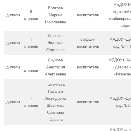
МБДОУ 
Волкова
II
«Детский 
диплом
Марина
воспитатель
степени
комбинирова
Николаевна
вида»
Ухарская
III
старший
МАДОУ «Де
диплом
Надежда
степени
воспитатель
сад №1» 
Сергеевна
Сиунова
МБДОУ г. Аб
I
диплом
Анастасия
воспитатель
«Детский 
степени
Алексеевна
«Ивануш
Котенкова
Наталья
III
Леонидовна,
МБДОУ «Де
диплом
воспитатели
степени
Шевякова
сад №9
Светлана
Юрьвна
МБДОУ «Де