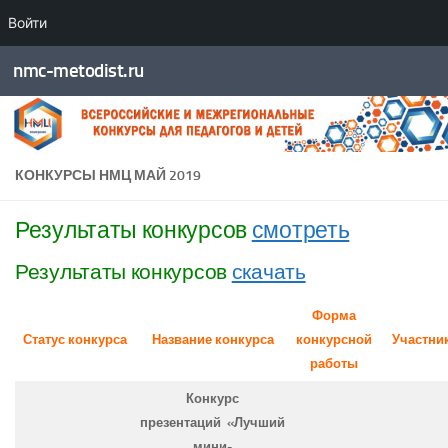
Войти
Перейти к содержимому
nmc-metodist.ru
КОНКУРСЫ НМЦ МАЙ 2019
Результаты конкурсов
смотреть
Результаты конкурсов
скачать
Форма
Статус конкурса
Название конкурса
конкурсной
Участни
работы
Конкурс
презентаций «Лучший
мини-