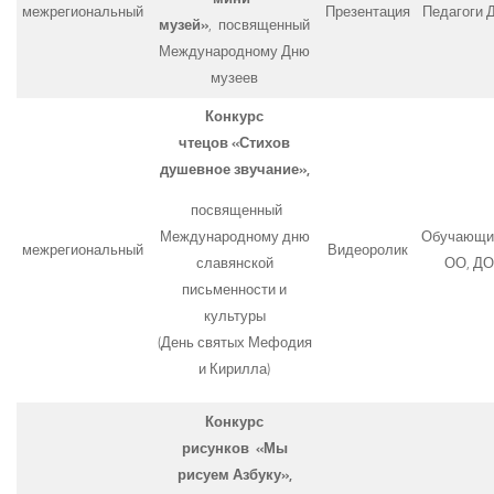
межрегиональный
Презентация
Педагоги 
музей»
, посвященный
Международному Дню
музеев
Конкурс
чтецов
«Стихов
душевное звучание»,
посвященный
Обучающи
Международному дню
межрегиональный
Видеоролик
ОО, ДО
славянской
письменности и
культуры
(День святых Мефодия
и Кирилла)
Конкурс
рисунков
«Мы
рисуем Азбуку»,