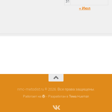
31
« Июл
nmc-metodist.ru © 2026. Все права защищены.
Работает на
- Разработан в
Тема Hueman